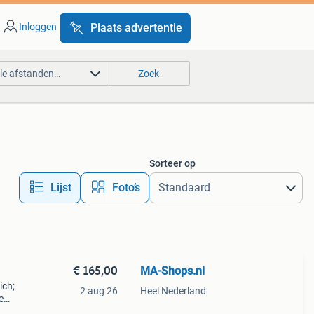
Inloggen
Plaats advertentie
lle afstanden…
Zoek
Sorteer op
Lijst
Foto’s
€ 165,00
MA-Shops.nl
ich;
2 aug 26
Heel Nederland
e