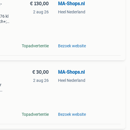
€ 130,00
MA-Shops.nl
-
2 aug 26
Heel Nederland
76 kl
ch+;
e
Topadvertentie
Bezoek website
€ 30,00
MA-Shops.nl
2 aug 26
Heel Nederland
r
atina,
plaats
Topadvertentie
Bezoek website