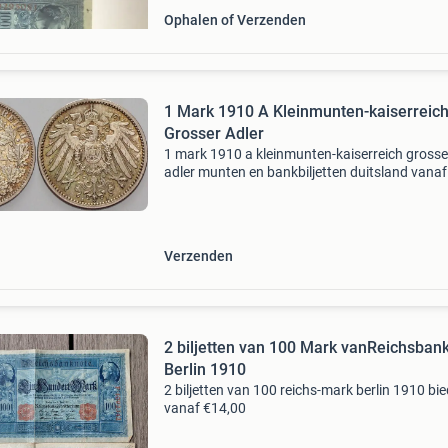
Ophalen of Verzenden
1 Mark 1910 A Kleinmunten-kaiserreic
Grosser Adler
1 mark 1910 a kleinmunten-kaiserreich grosse
adler munten en bankbiljetten duitsland vanaf
1871 keizerrijk 1 mark j 17 grote adelaar j 17
vorzueglich stempelglanz 1 mark ma-shops.nl 
markplaats met
Verzenden
2 biljetten van 100 Mark vanReichsban
Berlin 1910
2 biljetten van 100 reichs-mark berlin 1910 bi
vanaf €14,00