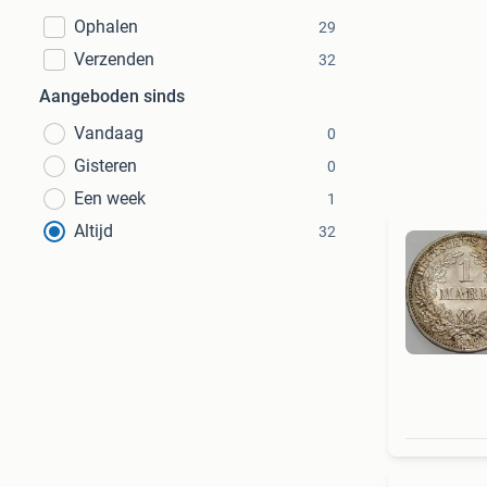
Ophalen
29
Verzenden
32
Aangeboden sinds
Vandaag
0
Gisteren
0
Een week
1
Altijd
32