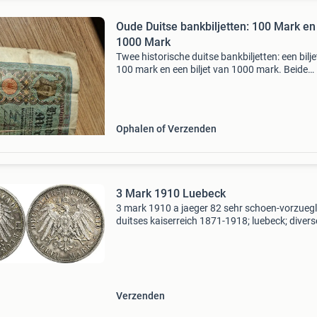
Oude Duitse bankbiljetten: 100 Mark en
1000 Mark
Twee historische duitse bankbiljetten: een bilj
100 mark en een biljet van 1000 mark. Beide
biljetten zijn in gebruikte staat met zichtbare
vouwen en slijtage, wat hun leeftijd en geschi
b
Ophalen of Verzenden
3 Mark 1910 Luebeck
3 mark 1910 a jaeger 82 sehr schoen-vorzuegl
duitses kaiserreich 1871-1918; luebeck; divers
munten en bankbiljetten duitsland vanaf 1871
keizerrijk luebeck 3 mark jaeger 82 sehr schoe
vorzueglic
Verzenden