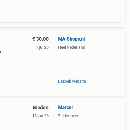
€ 30,00
MA-Shops.nl
1 jul 26
Heel Nederland
r
atina,
o
Bezoek website
Bieden
Marcel
13 jun 26
Zuidermeer
uikte