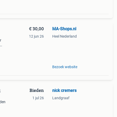
€ 30,00
MA-Shops.nl
h
12 jun 26
Heel Nederland
r
:
Bezoek website
Bieden
nick cremers
k
1 jul 26
Landgraaf
eden