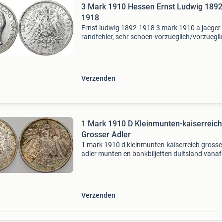
3 Mark 1910 Hessen Ernst Ludwig 1892
1918
Ernst ludwig 1892-1918 3 mark 1910 a jaeger 
randfehler, sehr schoen-vorzueglich/vorzuegli
duitses kaiserreich 1871-1918; hessen; divers
munten en bankbiljetten duitsland vanaf 1871
keizerri
Verzenden
1 Mark 1910 D Kleinmunten-kaiserreich
Grosser Adler
1 mark 1910 d kleinmunten-kaiserreich grosse
adler munten en bankbiljetten duitsland vanaf
1871 keizerrijk 1 mark j 17 grote adelaar j 17 p
fast stempelglanz 1 mark ma-shops.nl : mark
met
Verzenden