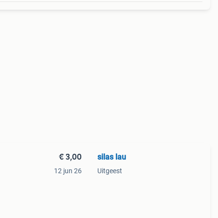
€ 3,00
silas lau
12 jun 26
Uitgeest