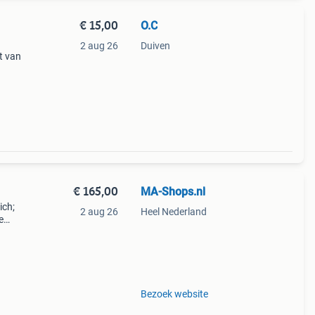
€ 15,00
O.C
2 aug 26
Duiven
et van
edenis
€ 165,00
MA-Shops.nl
ich;
2 aug 26
Heel Nederland
e
n-
Bezoek website