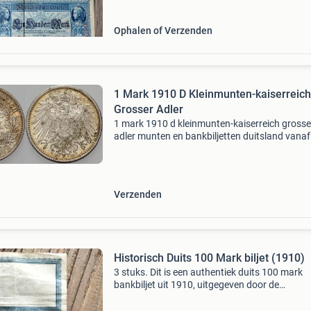
Ophalen of Verzenden
1 Mark 1910 D Kleinmunten-kaiserreich
Grosser Adler
1 mark 1910 d kleinmunten-kaiserreich grosse
adler munten en bankbiljetten duitsland vanaf
1871 keizerrijk 1 mark j 17 grote adelaar j 17 p
fast stempelglanz 1 mark muntenversand ud
helmig ma-
Verzenden
Historisch Duits 100 Mark biljet (1910)
3 stuks. Dit is een authentiek duits 100 mark
bankbiljet uit 1910, uitgegeven door de
reichsbanknote. Het biljet verkeert in een gebr
staat met zichtbare vouwen en slijtage, wat