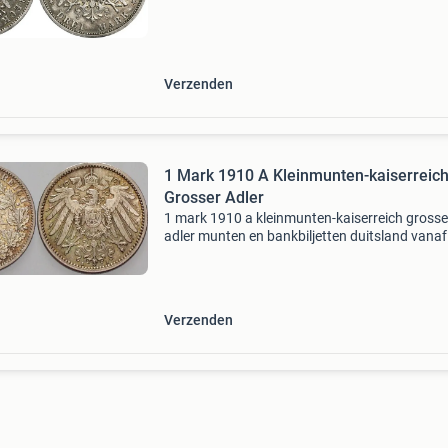
keizerrijk luebeck 3 mark jaeger 82 sehr schoe
vorzueglic
Verzenden
1 Mark 1910 A Kleinmunten-kaiserreic
Grosser Adler
1 mark 1910 a kleinmunten-kaiserreich grosse
adler munten en bankbiljetten duitsland vanaf
1871 keizerrijk 1 mark j 17 grote adelaar j 17
vorzueglich stempelglanz 1 mark ma-shops.nl 
markplaats met
Verzenden