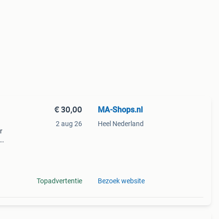
€ 30,00
MA-Shops.nl
2 aug 26
Heel Nederland
r
atina,
o
Topadvertentie
Bezoek website