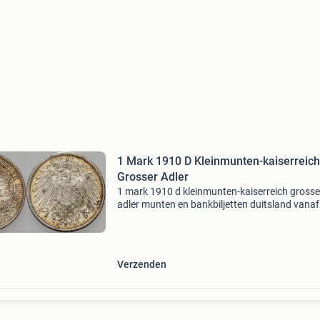
1 Mark 1910 D Kleinmunten-kaiserreich
Grosser Adler
1 mark 1910 d kleinmunten-kaiserreich grosse
adler munten en bankbiljetten duitsland vanaf
1871 keizerrijk 1 mark j 17 grote adelaar j 17 p
fast stempelglanz 1 mark muntenversand ud
helmig ma-
Verzenden