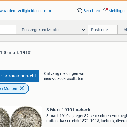
waarden
Veiligheidscentrum
Berichten
Meldingen
Postzegels en Munten
A
'100 mark 1910'
Ontvang meldingen van
r je zoekopdracht
nieuwe zoekresultaten
en Munten
3 Mark 1910 Luebeck
3 mark 1910 a jaeger 82 sehr schoen-vorzuegl
duitses kaiserreich 1871-1918; luebeck; divers
munten en bankbiljetten duitsland vanaf 1871