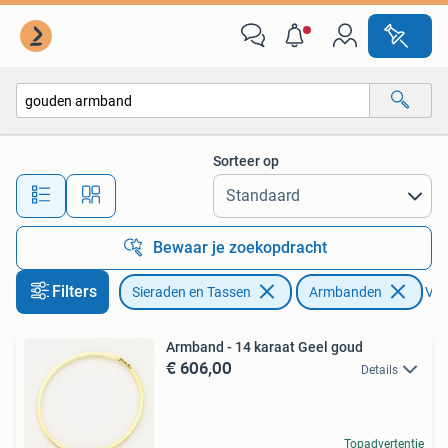
Armbanden
Sorteer op
Alle afstanden…
Bewaar je zoekopdracht
Filters
Sieraden en Tassen
Armbanden
Verw
Armband - 14 karaat Geel goud
€ 606,00
Details
Topadvertentie