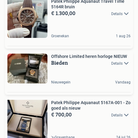
Patek Philippe Aquanaut Travel Time
5164R bruin
€ 1.300,00
Details
Groenekan
1 aug 26
Offshore Limited heren horloge NIEUW
Bieden
Details
Nieuwegein
Vandaag
Patek Philippe Aquanaut 5167A-001 - Zo
goed als nieuw
€ 700,00
Details
's-Gravenhage
24 jul 26