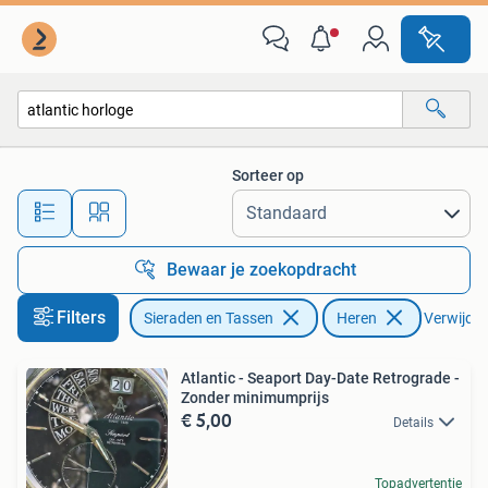
Horloges | Heren
Sorteer op
Alle afstanden…
Bewaar je zoekopdracht
Filters
Sieraden en Tassen
Heren
Verwijder 
Atlantic - Seaport Day-Date Retrograde -
Zonder minimumprijs
€ 5,00
Details
Topadvertentie