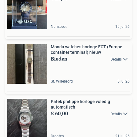
Nunspeet
15 jul 26
Monda watches horloge ECT (Europe
container terminal) nieuw
Bieden
Details
St. Willebrord
5 jul 26
Patek philippe horloge voledig
automatisch
€ 60,00
Details
Dronten
21 jul 26