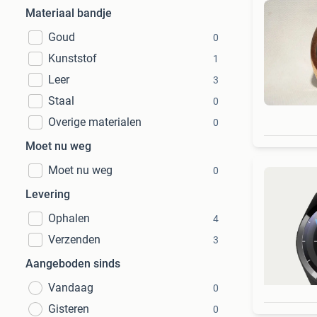
Materiaal bandje
Goud
0
Kunststof
1
Leer
3
Staal
0
Overige materialen
0
Moet nu weg
Moet nu weg
0
Levering
Ophalen
4
Verzenden
3
Aangeboden sinds
Vandaag
0
Gisteren
0