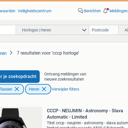
waarden
Veiligheidscentrum
Berichten
Meldingen
Horloges | Heren
A
7 resultaten
voor 'cccp horloge'
eren
Ontvang meldingen van
r je zoekopdracht
nieuwe zoekresultaten
 Tassen
Heren
Verwijder filters
CCCP - NEUJMIN - Astronomy - Slava
Automatic - Limited
Titel: cccp - neujmin - astronomy - slava autom