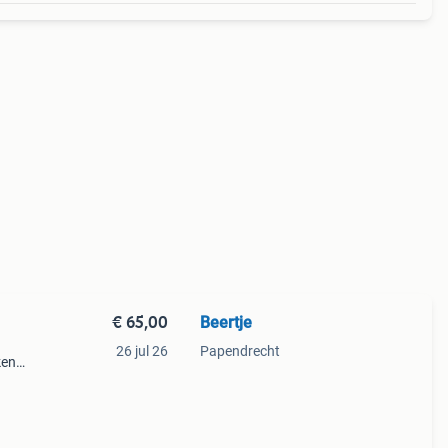
€ 65,00
Beertje
26 jul 26
Papendrecht
ken