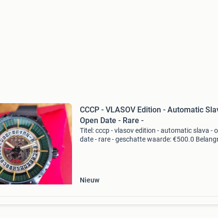
CCCP - VLASOV Edition - Automatic Sla
Open Date - Rare -
Titel: cccp - vlasov edition - automatic slava - 
date - rare - geschatte waarde: €500.0 Belangri
winnende biedingen zijn exclusief 9%
koperbescherming + €3 kavel beschrijving nie
Nieuw