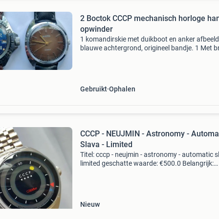
2 Boctok CCCP mechanisch horloge hand
opwinder
1 komandirskie met duikboot en anker afbeeld
blauwe achtergrond, origineel bandje. 1 Met b
achtergrond, wostok. Vostok wostok soviet
mechanical military watch 17 jewels. Prijs per 
Made
Gebruikt
Ophalen
CCCP - NEUJMIN - Astronomy - Automa
Slava - Limited
Titel: cccp - neujmin - astronomy - automatic s
limited geschatte waarde: €500.0 Belangrijk:
winnende biedingen zijn exclusief 9%
koperbescherming + €3 kavel beschrijving new
Nieuw