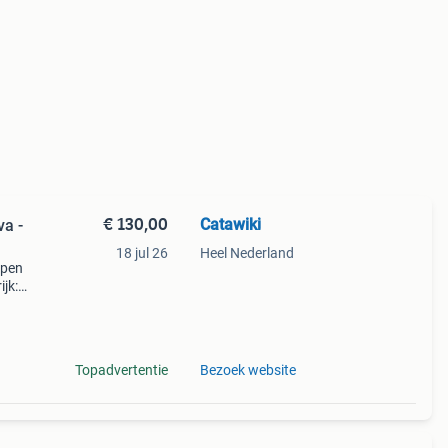
€ 130,00
Catawiki
va -
18 jul 26
Heel Nederland
open
jk:
uw.
Topadvertentie
Bezoek website