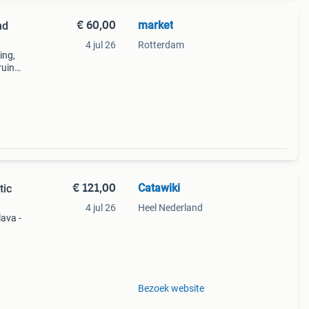
€ 60,00
market
4 jul 26
Rotterdam
ing,
ruine
stuk.
€ 121,00
Catawiki
tic
4 jul 26
Heel Nederland
lava -
. €68
Bezoek website