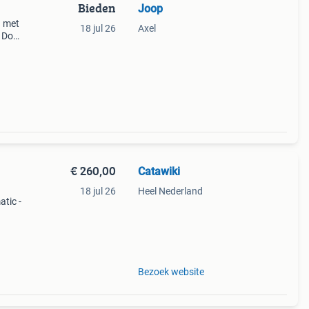
Bieden
Joop
d met
18 jul 26
Axel
. Doe
€ 260,00
Catawiki
18 jul 26
Heel Nederland
atic -
uw. €
Bezoek website