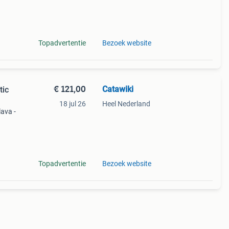
uw. €
Topadvertentie
Bezoek website
€ 121,00
Catawiki
tic
18 jul 26
Heel Nederland
lava -
. €68
Topadvertentie
Bezoek website