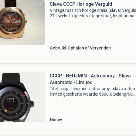
Slava CCCP Horloge Verguld
Vintage russisch horloge cralia (slava) vergul
27 jewels. In goede vintage staat, loopt prima
een leuk bod! Kijk ook eens bij mijn andere
advertenties. Verzenden mogelijk.
Gebruikt
Ophalen of Verzenden
CCCP - NEUJMIN - Astronomy - Slava
Automatic - Limited
Titel: cccp - neujmin - astronomy - slava autom
limited geschatte waarde: €500.0 Belangrijk:
winnende biedingen zijn exclusief 9%
koperbescherming + €3 kavel beschrijving nie
Nieuw