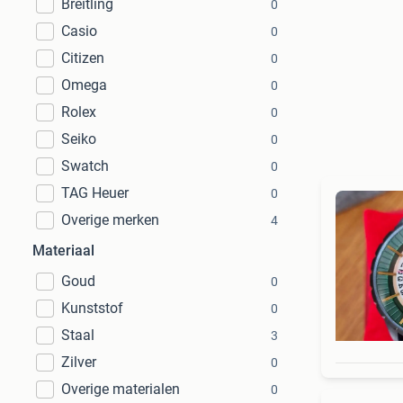
Breitling
0
Casio
0
Citizen
0
Omega
0
Rolex
0
Seiko
0
Swatch
0
TAG Heuer
0
Overige merken
4
Materiaal
Goud
0
Kunststof
0
Staal
3
Zilver
0
Overige materialen
0