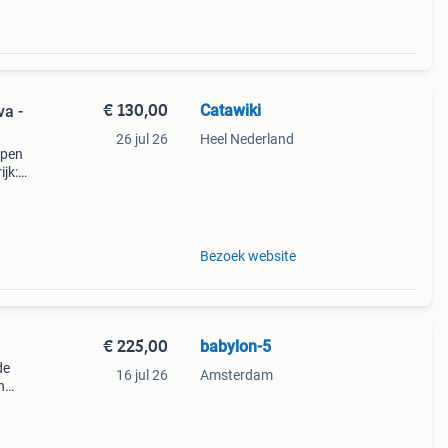
€ 130,00
Catawiki
va -
26 jul 26
Heel Nederland
open
jk:
uw.
Bezoek website
€ 225,00
babylon-5
de
16 jul 26
Amsterdam
n