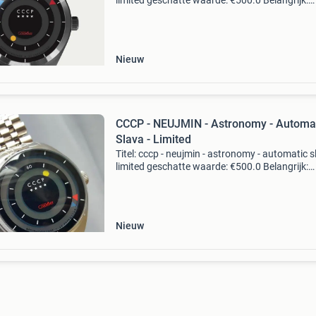
limited geschatte waarde: €500.0 Belangrijk:
winnende biedingen zijn exclusief 9%
koperbescherming + €3 kavel beschrijving nie
Nieuw
CCCP - NEUJMIN - Astronomy - Automa
Slava - Limited
Titel: cccp - neujmin - astronomy - automatic s
limited geschatte waarde: €500.0 Belangrijk:
winnende biedingen zijn exclusief 9%
koperbescherming + €3 kavel beschrijving new
Nieuw