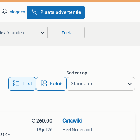
Inloggen
Plaats advertentie
lle afstanden…
Zoek
Sorteer op
Lijst
Foto’s
€ 260,00
Catawiki
18 jul 26
Heel Nederland
atic -