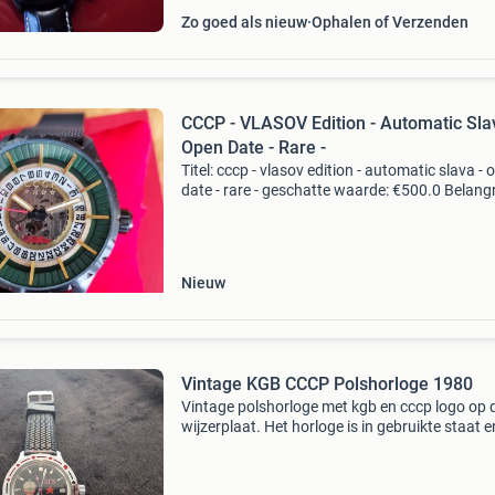
Zo goed als nieuw
Ophalen of Verzenden
CCCP - VLASOV Edition - Automatic Sla
Open Date - Rare -
Titel: cccp - vlasov edition - automatic slava - 
date - rare - geschatte waarde: €500.0 Belangri
winnende biedingen zijn exclusief 9%
koperbescherming + €3 kavel beschrijving nie
Nieuw
Vintage KGB CCCP Polshorloge 1980
Vintage polshorloge met kgb en cccp logo op 
wijzerplaat. Het horloge is in gebruikte staat e
heeft een kunststof bandje. Een uniek
verzamelobject!