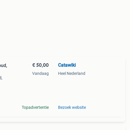
€ 50,00
Catawiki
oud,
Vandaag
Heel Nederland
d,
9%
ketti
Topadvertentie
Bezoek website