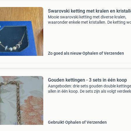
Swarovski ketting met kralen en kristal
Mooie swarovski ketting met diverse kralen,
waaronder enkele met kristallen. De ketting w
geleverd in de originele doos met certificaat. I
als cadeau of om jezelf te verwennen. De ketti
Zo goed als nieuw
Ophalen of Verzenden
Gouden kettingen - 3 sets in één koop
Aangeboden: drie sets gouden double kettinge
allen in één koop. De sets zijn als volgt verdeel
t/m 4, 5 t/m 7 en 8 t/m 12. De kettingen zijn
gebruikt. Ophalen is mogelijk, graag contant
betalen
Gebruikt
Ophalen of Verzenden