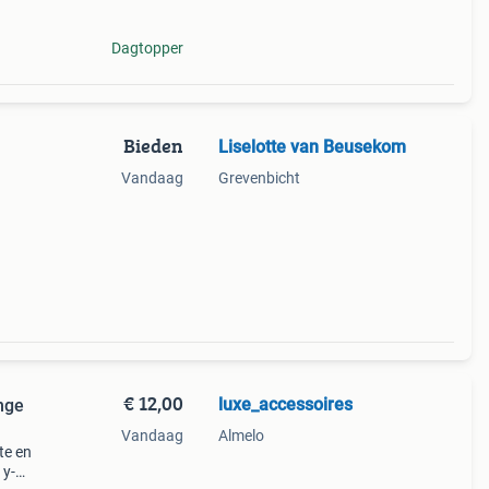
Dagtopper
Bieden
Liselotte van Beusekom
Vandaag
Grevenbicht
€ 12,00
luxe_accessoires
nge
Vandaag
Almelo
te en
 y-