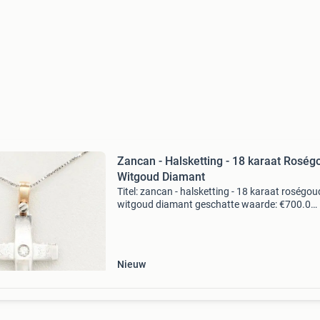
Zancan - Halsketting - 18 karaat Roség
Witgoud Diamant
Titel: zancan - halsketting - 18 karaat roségou
witgoud diamant geschatte waarde: €700.0
Belangrijk: winnende biedingen zijn exclusief 
koperbescherming + €3 kavel beschrijving hals
Nieuw