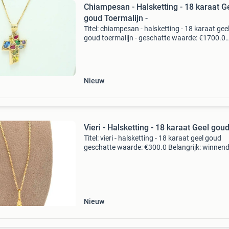
Chiampesan - Halsketting - 18 karaat G
goud Toermalijn -
Titel: chiampesan - halsketting - 18 karaat gee
goud toermalijn - geschatte waarde: €1700.0
Belangrijk: winnende biedingen zijn exclusief 
koperbescherming + €3 kavel beschrijving colli
Nieuw
Vieri - Halsketting - 18 karaat Geel gou
Titel: vieri - halsketting - 18 karaat geel goud
geschatte waarde: €300.0 Belangrijk: winnen
biedingen zijn exclusief 9% koperbescherming
kavel beschrijving prachtige collier met krui
Nieuw