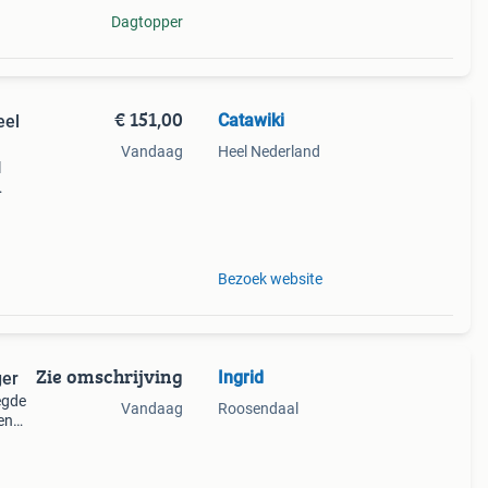
Dagtopper
€ 151,00
Catawiki
eel
Vandaag
Heel Nederland
l
9%
er
Bezoek website
Zie omschrijving
Ingrid
thanger
egde
Vandaag
Roosendaal
en
 met
n de