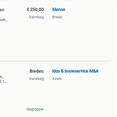
€ 250,00
Manon
len
Vandaag
Breda
ordt
deaal
ng is
Bieden
klus & bouwservice M&A
n,
Vandaag
Assen
d: 1
Dagtopper