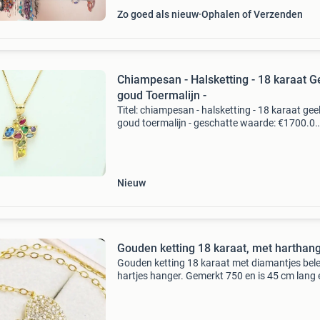
Zo goed als nieuw
Ophalen of Verzenden
Chiampesan - Halsketting - 18 karaat G
goud Toermalijn -
Titel: chiampesan - halsketting - 18 karaat gee
goud toermalijn - geschatte waarde: €1700.0
Belangrijk: winnende biedingen zijn exclusief 
koperbescherming + €3 kavel beschrijving colli
Nieuw
Gouden ketting 18 karaat, met har
Gouden ketting 18 karaat met diamantjes bel
hartjes hanger. Gemerkt 750 en is 45 cm lang 
goed 4 gram zwaar. Hartjeshanger is bezaaid
hele fijne witte diamantjes. Hanger zit vast aa
kett