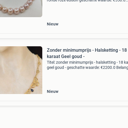
ronde roze edison geschatte waarde: €550.0
Belangrijk: winnende biedingen zijn exclusief 
koperbescherming + €3 kavel beschrijving dez
Nieuw
Zonder minimumprijs - Halsketting - 18
karaat Geel goud -
Titel: zonder minimumprijs - halsketting - 18 k
geel goud - geschatte waarde: €2200.0 Belangr
winnende biedingen zijn exclusief 9%
koperbescherming + €3 kavel beschrijving
prachtige
Nieuw