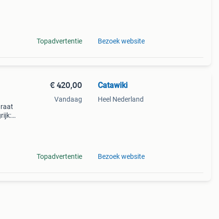
9%
e ke
Topadvertentie
Bezoek website
€ 420,00
Catawiki
Vandaag
Heel Nederland
araat
ijk:
Topadvertentie
Bezoek website