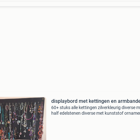
displaybord met kettingen en armband
60+ stuks alle kettingen zilverkleurig diverse 
half edelstenen diverse met kunststof ornam
diverse met keramische ornamenten enkele m
leer diverse zilveren hangers enkele designstu
het