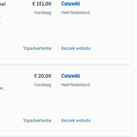
€ 151,00
Catawiki
eel
Vandaag
Heel Nederland
l
9%
er
Topadvertentie
Bezoek website
€ 20,00
Catawiki
d
Vandaag
Heel Nederland
de
 + €3
Topadvertentie
Bezoek website