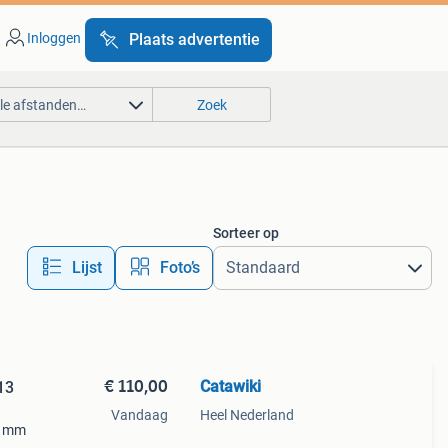
Inloggen
Plaats advertentie
lle afstanden…
Zoek
Sorteer op
Lijst
Foto’s
€ 110,00
Catawiki
13
Vandaag
Heel Nederland
13 mm