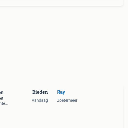
Bieden
Ray
en
met
Vandaag
Zoetermeer
enten
et
kken