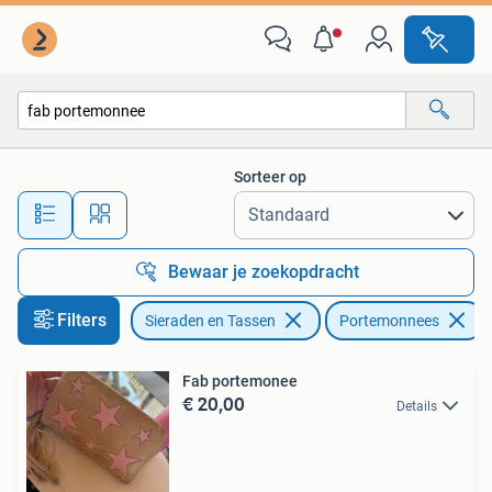
Portemonnees
Sorteer op
Alle afstanden…
Bewaar je zoekopdracht
Filters
Sieraden en Tassen
Portemonnees
Fab portemonee
€ 20,00
Details