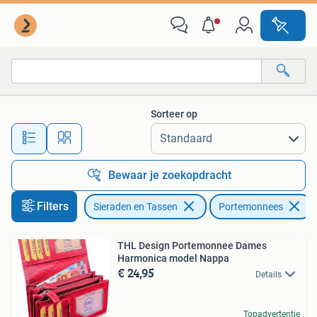
Portemonnees
Sorteer op
Alle afstanden…
Bewaar je zoekopdracht
Filters
Sieraden en Tassen
Portemonnees
THL Design Portemonnee Dames
Harmonica model Nappa
€ 24,95
Details
Topadvertentie