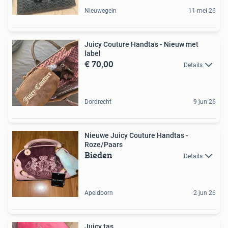
Nieuwegein
11 mei 26
Juicy Couture Handtas - Nieuw met
label
€ 70,00
Details
Dordrecht
9 jun 26
Nieuwe Juicy Couture Handtas -
Roze/Paars
Bieden
Details
Apeldoorn
2 jun 26
Juicy tas