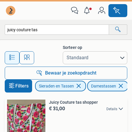
Tassen | Damestassen
Sorteer op
Alle afstanden…
Bewaar je zoekopdracht
Filters
Sieraden en Tassen
Damestassen
V
Juicy Couture tas shopper
€ 31,00
Details