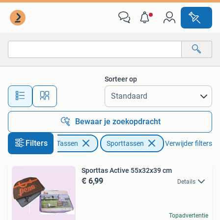
Tassen | Sporttassen
Sorteer op
Alle afstanden…
Bewaar je zoekopdracht
Filters
Sieraden en Tassen
Sporttassen
Verwijder filters
Sporttas Active 55x32x39 cm
€ 6,99
Details
Topadvertentie