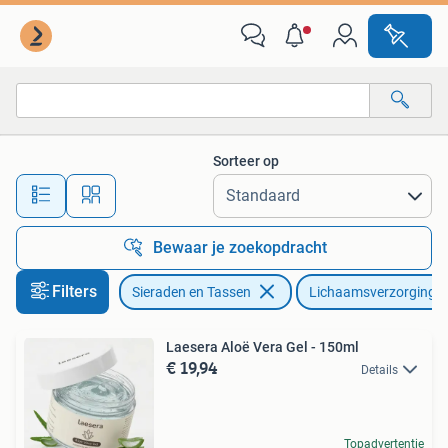
Uiterlijk | Lichaamsverzorging
Sorteer op
Alle afstanden…
Bewaar je zoekopdracht
Filters
Sieraden en Tassen
Lichaamsverzorging
Laesera Aloë Vera Gel - 150ml
€ 19,94
Details
Topadvertentie