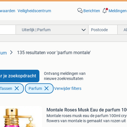
waarden
Veiligheidscentrum
Berichten
Meldingen
Uiterlijk | Parfum
A
135 resultaten
voor 'parfum montale'
rfum
Ontvang meldingen van
r je zoekopdracht
nieuwe zoekresultaten
 Tassen
Parfum
Verwijder filters
Montale Roses Musk Eau de parfum 1
Montale roses musk eau de parfum 100ml cry
flowers van montale is gemaakt van rozen uit
dades-vallei en verfrissende italiaanse