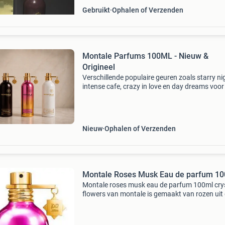
Gebruikt
Ophalen of Verzenden
Montale Parfums 100ML - Nieuw &
Origineel
Verschillende populaire geuren zoals starry ni
intense cafe, crazy in love en day dreams voo
per stuk
Nieuw
Ophalen of Verzenden
Montale Roses Musk Eau de parfum 1
Montale roses musk eau de parfum 100ml cry
flowers van montale is gemaakt van rozen uit
dades-vallei en verfrissende italiaanse
mandarijnen. Crystal flowers wordt verder
gecombineerd met leliet