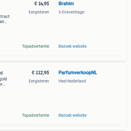
€ 14,95
Brahim
Eergisteren
's-Gravenhage
xtract
iet
re
Topadvertentie
Bezoek website
€ 112,95
ParfumverkoopNL
ml
gold
Eergisteren
Heel Nederland
er
m,
 met
Topadvertentie
Bezoek website