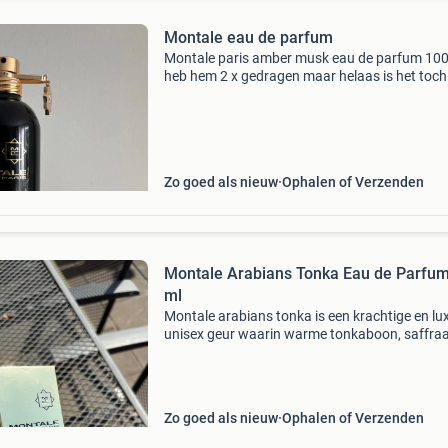
Montale eau de parfum
Montale paris amber musk eau de parfum 100 
heb hem 2 x gedragen maar helaas is het toch 
mijn luchtje. December gekocht in bergen bij
bergencosmetics al die tijd in het zakje & doos
Zo goed als nieuw
Ophalen of Verzenden
Montale Arabians Tonka Eau de Parfu
ml
Montale arabians tonka is een krachtige en lu
unisex geur waarin warme tonkaboon, saffraa
roos en amber samenkomen. Een intense, ele
parfum met een rijke oosterse uitstraling en
uitstekende h
Zo goed als nieuw
Ophalen of Verzenden