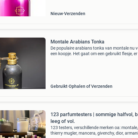
Nieuw
Verzenden
Montale Arabians Tonka
De populaire arabians tonka van montale nu 
een koopje. Het gaat om een gebruikt flesje, er 
na berekening/schatting nog zo’n 35/40ml in 
fles, je kan dus met korting je geurtje dragen.
Gebruikt
Ophalen of Verzenden
123 parfumtesters | sommige halfvol, b
leeg of vol.
123 testers, verschillende merken oa: montale,
thierry mugler, mancera, givenchy, dior, armani,