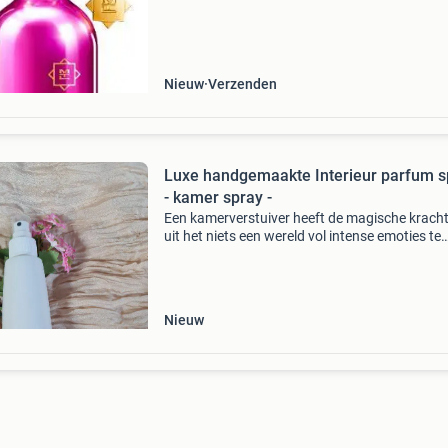
mandarijnen. Crystal flowers wordt verder
gecombineerd met leliet
Nieuw
Verzenden
Luxe handgemaakte Interieur parfum s
- kamer spray -
Een kamerverstuiver heeft de magische krach
uit het niets een wereld vol intense emoties te
creëren . Dompel jezelf onder in het plezier van
leven in je eigen ruimte door kleine handelinge
Nieuw