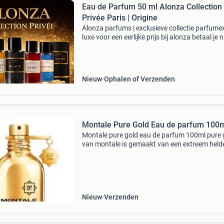
Eau de Parfum 50 ml Alonza Collection
Privée Paris | Origine
Alonza parfums | exclusieve collectie parfume
luxe voor een eerlijke prijs bij alonza betaal je n
voor miljoenenbudgetten aan marketing of du
designerlogo's. Je betaalt puur voor de kos
Nieuw
Ophalen of Verzenden
Montale Pure Gold Eau de parfum 100
Montale pure gold eau de parfum 100ml pure 
van montale is gemaakt van een extreem held
concentraat van witte bloemen: oranjebloese
neroli en jasmijn uit egypte en wordt gemengd
verschille
Nieuw
Verzenden