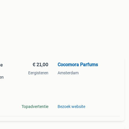
€ 21,00
Cocomora Parfums
de
Eergisteren
Amsterdam
en
reerd
ums
Topadvertentie
Bezoek website