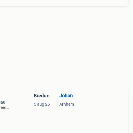
Bieden
Johan
eau
5 aug 26
Arnhem
zeer
wicht