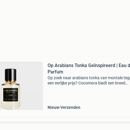
Op Arabians Tonka Geïnspireerd | Eau 
Parfum
Op zoek naar arabians tonka van montale teg
een eerlijke prijs? Cocomora biedt een breed
assortiment van kwalitatieve parfums geïnspi
op uw favoriete (niche) geur. Cocomora parf
worden zorgv
Nieuw
Verzenden