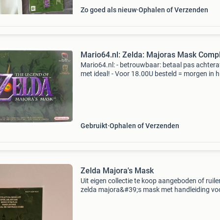
Zo goed als nieuw
Ophalen of Verzenden
Mario64.nl: Zelda: Majoras Mask Comp
Mario64.nl: - betrouwbaar: betaal pas achtera
met ideal! - Voor 18.00U besteld = morgen in hu
Marktplaats prijzen! The legend of zelda: majo
mask compleet - origineel n64 spel - compl
Gebruikt
Ophalen of Verzenden
Zelda Majora's Mask
Uit eigen collectie te koop aangeboden of ruile
zelda majora&#39;s mask met handleiding vo
nintendo64. Eventueel ruilen tegen -donkey k
snes cib. -Mario kart snes cib. -Super mario all