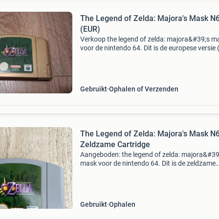
The Legend of Zelda: Majora's Mask N
(EUR)
Verkoop the legend of zelda: majora&#39;s m
voor de nintendo 64. Dit is de europese versie 
van de game. De cartridge is in goede staat en
werkt perfect. Een klassieker die elke nintendo
Gebruikt
Ophalen of Verzenden
The Legend of Zelda: Majora's Mask N6
Zeldzame Cartridge
Aangeboden: the legend of zelda: majora&#39
mask voor de nintendo 64. Dit is de zeldzame
cartridge van deze iconische game. Het spel
verkeert in goede staat en werkt perfect, klaa
direct te
Gebruikt
Ophalen