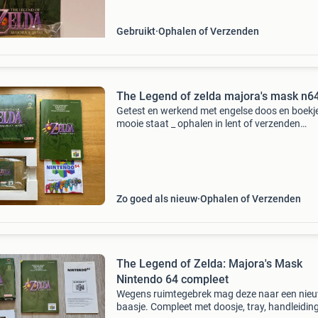
Gebruikt
Ophalen of Verzenden
The Legend of zelda majora's mask n6
Getest en werkend met engelse doos en boekj
mooie staat _ ophalen in lent of verzenden
onverzekerde verzending is op risico van de k
zie mijn andere advertenties voor meer games
Zo goed als nieuw
Ophalen of Verzenden
The Legend of Zelda: Majora's Mask
Nintendo 64 compleet
Wegens ruimtegebrek mag deze naar een nie
baasje. Compleet met doosje, tray, handleiding