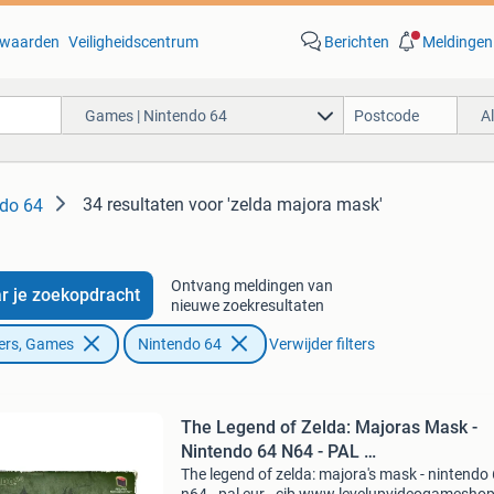
waarden
Veiligheidscentrum
Berichten
Meldingen
Games | Nintendo 64
A
34 resultaten
voor 'zelda majora mask'
ndo 64
Ontvang meldingen van
r je zoekopdracht
nieuwe zoekresultaten
ers, Games
Nintendo 64
Verwijder filters
The Legend of Zelda: Majoras Mask -
Nintendo 64 N64 - PAL …
The legend of zelda: majora's mask - nintendo