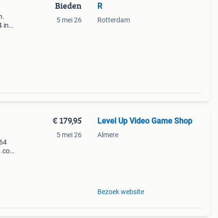
Bieden
R
n.
5 mei 26
Rotterdam
 in
key
ari
€ 179,95
Level Up Video Game Shop
5 mei 26
Almere
 64
p.com
voriet
Bezoek website