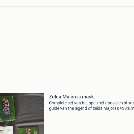
Zelda Majora's mask
Complete set van het spel met doosje en strat
guide van the legend of zelda majora&#39;s 
Gaat alleen als set weg. Graag bieden op de
advertentie en niet berichten.