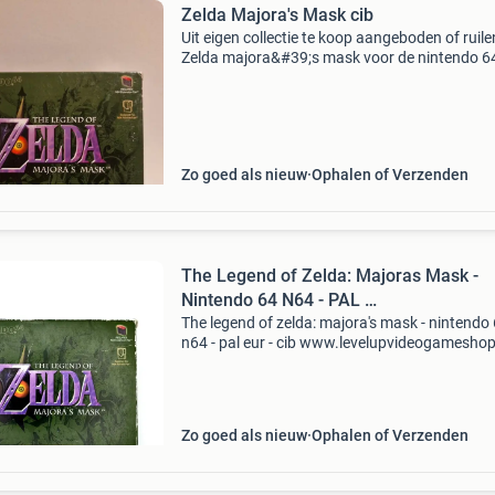
Zelda Majora's Mask cib
Uit eigen collectie te koop aangeboden of ruile
Zelda majora&#39;s mask voor de nintendo 64
zeer goede staat. Eventueel ruilen tegen -don
kong 3 snes cib. -Mario kart snes cib. -Super m
Zo goed als nieuw
Ophalen of Verzenden
The Legend of Zelda: Majoras Mask -
Nintendo 64 N64 - PAL …
The legend of zelda: majora's mask - nintendo
n64 - pal eur - cib www.levelupvideogamesho
de online winkel voor originele videogames in
nederland. Van klassieke titels tot moderne fa
Zo goed als nieuw
Ophalen of Verzenden