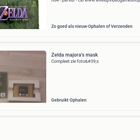
n64 - pal eur - cib www.levelupvideogamesho
de online winkel voor originele videogames in
nederland. Van klassieke titels tot moderne fa
Zo goed als nieuw
Ophalen of Verzenden
Zelda majora's mask
Compleet zie foto&#39;s
Gebruikt
Ophalen