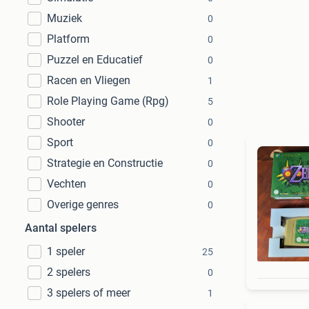
Muziek
0
Platform
0
Puzzel en Educatief
0
Racen en Vliegen
1
Role Playing Game (Rpg)
5
Shooter
0
Sport
0
Strategie en Constructie
0
Vechten
0
Overige genres
0
Aantal spelers
1 speler
25
2 spelers
0
3 spelers of meer
1