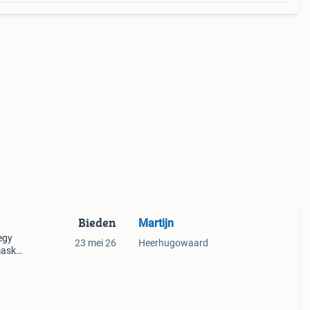
Bieden
Martijn
egy
23 mei 26
Heerhugowaard
mask.