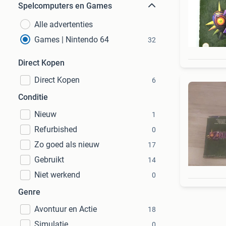
Spelcomputers en Games
Alle advertenties
Games | Nintendo 64
32
Direct Kopen
Direct Kopen
6
Conditie
Nieuw
1
Refurbished
0
Zo goed als nieuw
17
Gebruikt
14
Niet werkend
0
Genre
Avontuur en Actie
18
Simulatie
0