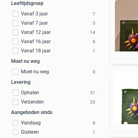
Leeftijdsgroep
Vanaf 3 jaar
7
Vanaf 7 jaar
3
Vanaf 12 jaar
14
Vanaf 16 jaar
0
Vanaf 18 jaar
1
Moet nu weg
Moet nu weg
0
Levering
Ophalen
21
Verzenden
23
Aangeboden sinds
Vandaag
0
Gisteren
1