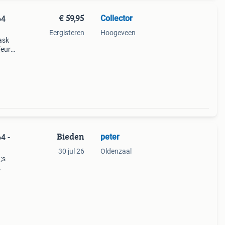
€ 59,95
Collector
64
Eergisteren
Hoogeveen
ask
(eur)
-f
Bieden
peter
4 -
30 jul 26
Oldenzaal
;s
r om