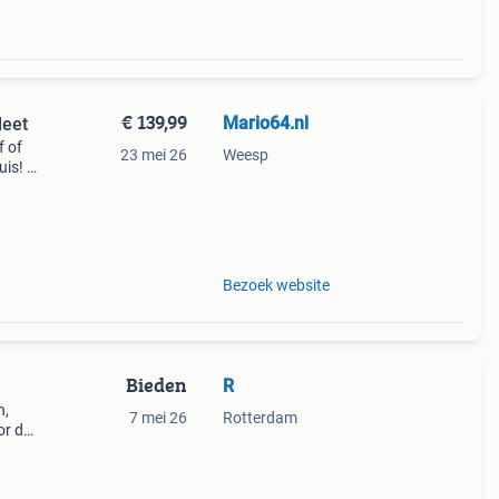
€ 139,99
Mario64.nl
leet
f of
23 mei 26
Weesp
is! -
ra's
Bezoek website
Bieden
R
n,
7 mei 26
Rotterdam
or de
ong 3