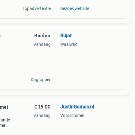
Topadvertentie
Bezoek website
Bieden
Bujar
s
Vandaag
Waalwijk
e op
Dagtopper
€ 15,00
JustinGames.nl
 met
Vandaag
Voorschoten
rantie
ter