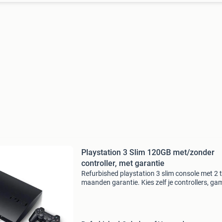
Playstation 3 Slim 120GB met/zonder
controller, met garantie
Refurbished playstation 3 slim console met 2 
maanden garantie. Kies zelf je controllers, ga
of een kant-en-klaar starterspakket! Bestellen
eenvoudig via onze site, betalen kan met ideal