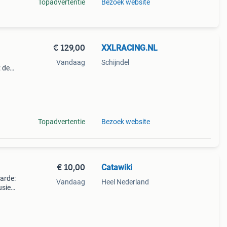
Topadvertentie
Bezoek website
€ 129,00
XXLRACING.NL
Vandaag
Schijndel
: de
eal
n
Topadvertentie
Bezoek website
€ 10,00
Catawiki
aarde:
Vandaag
Heel Nederland
usief
ik