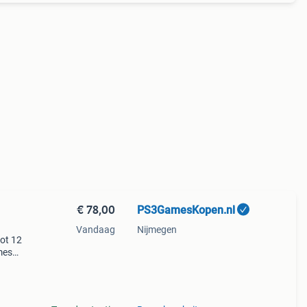
€ 78,00
PS3GamesKopen.nl
Vandaag
Nijmegen
tot 12
mes
 kan