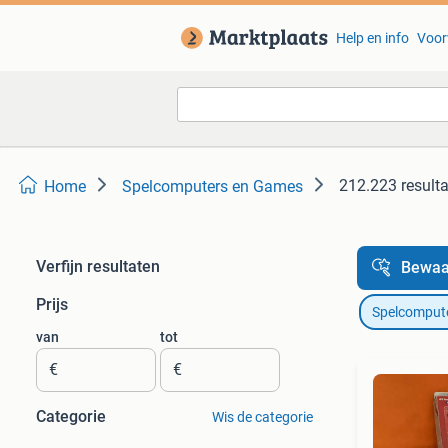
Help en info
Voor
212.223 result
Home
Spelcomputers en Games
Verfijn resultaten
Bewaa
Prijs
Spelcomput
van
tot
€
€
Categorie
Wis de categorie