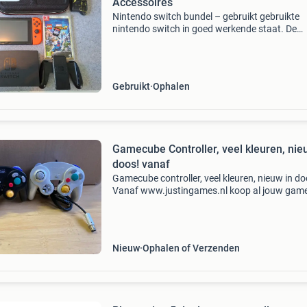
Accessoires
Nintendo switch bundel – gebruikt gebruikte
nintendo switch in goed werkende staat. De
console heeft een paar lichte krasjes, maar we
verder helemaal naar behoren. Inbegrepen:
nintendo switch conso
Gebruikt
Ophalen
Gamecube Controller, veel kleuren, nie
doos! vanaf
Gamecube controller, veel kleuren, nieuw in do
Vanaf www.justingames.nl koop al jouw game
accessoires en consoles veilig en snel via onze
webshop met ideal of klarna achteraf betalen 
Groot asso
Nieuw
Ophalen of Verzenden