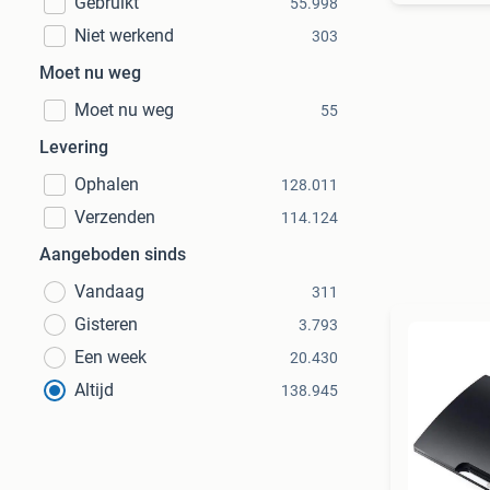
Gebruikt
55.998
Niet werkend
303
Moet nu weg
Moet nu weg
55
Levering
Ophalen
128.011
Verzenden
114.124
Aangeboden sinds
Vandaag
311
Gisteren
3.793
Een week
20.430
Altijd
138.945