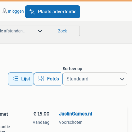
Inloggen
Plaats advertentie
lle afstanden…
Zoek
Sorteer op
Lijst
Foto’s
€ 15,00
JustinGames.nl
 met
Vandaag
Voorschoten
rantie