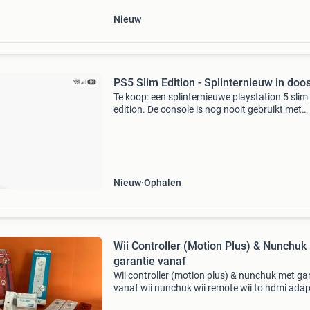
Nieuw
PS5 Slim Edition - Splinternieuw in doo
Te koop: een splinternieuwe playstation 5 slim
edition. De console is nog nooit gebruikt met
originele verpakking. Perfect voor de gamer di
zoek is naar de nieuwste generatie console.
Inclusief al
Nieuw
Ophalen
Wii Controller (Motion Plus) & Nunchuk
garantie vanaf
Wii controller (motion plus) & nunchuk met ga
vanaf wii nunchuk wii remote wii to hdmi adap
www.justingames.nl koop al jouw games,