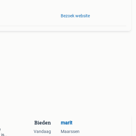
Bezoek website
Bieden
marit
e
Vandaag
Maarssen
 is