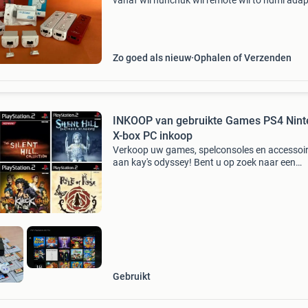
vanaf wii nunchuk wii remote wii to hdmi adap
www.justingames.nl koop al jouw games,
accessoires en consoles veilig en snel via onze
webshop
Zo goed als nieuw
Ophalen of Verzenden
INKOOP van gebruikte Games PS4 Nin
X-box PC inkoop
Verkoop uw games, spelconsoles en accessoi
aan kay's odyssey! Bent u op zoek naar een
betrouwbare plek om uw oude games,
spelconsoles en accessoires te verkopen? Zoek
verder! Bij kay's
Gebruikt