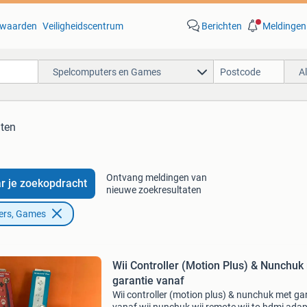
waarden
Veiligheidscentrum
Berichten
Meldingen
Spelcomputers en Games
A
aten
Ontvang meldingen van
r je zoekopdracht
nieuwe zoekresultaten
ers, Games
Wii Controller (Motion Plus) & Nunchuk
garantie vanaf
Wii controller (motion plus) & nunchuk met ga