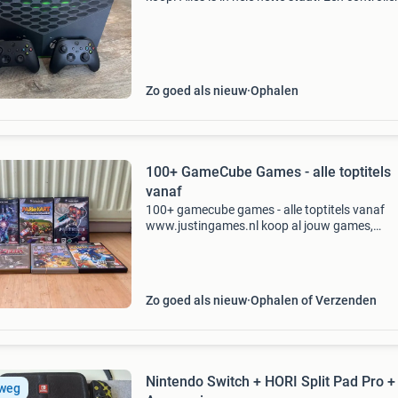
ongebruikt. 100% Nieuw. Bieden mag, maar h
het netjes. Onzin biedingen worden onzinnig
beantwoor
Zo goed als nieuw
Ophalen
100+ GameCube Games - alle toptitels
vanaf
100+ gamecube games - alle toptitels vanaf
www.justingames.nl koop al jouw games,
accessoires en consoles veilig en snel via onze
webshop met ideal of klarna achteraf betalen 
Groot assortiment en al
Zo goed als nieuw
Ophalen of Verzenden
Nintendo Switch + HORI Split Pad Pro +
 weg