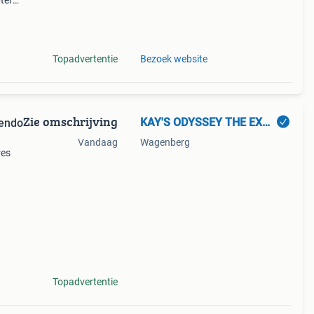
ter
Topadvertentie
Bezoek website
Zie omschrijving
KAY'S ODYSSEY THE EXPERIENCE
tendo
Vandaag
Wagenberg
res
 niet
Topadvertentie