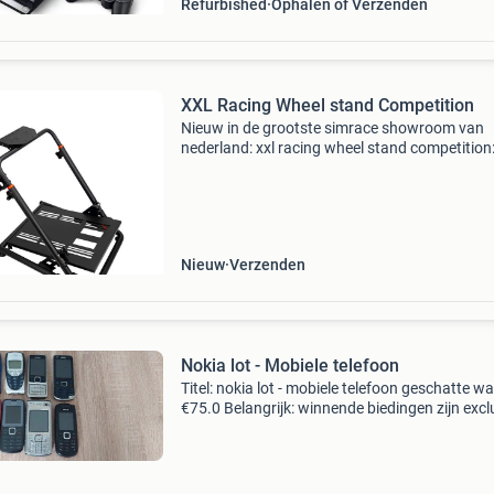
Refurbished
Ophalen of Verzenden
XXL Racing Wheel stand Competition
Nieuw in de grootste simrace showroom van
nederland: xxl racing wheel stand competition
ultieme keuze voor serieuze racers! Tijdelijke d
van €200,- naar €129,- bent u op zoek naar ee
Nieuw
Verzenden
Nokia lot - Mobiele telefoon
Titel: nokia lot - mobiele telefoon geschatte w
€75.0 Belangrijk: winnende biedingen zijn excl
9% koperbescherming + €3 kavel beschrijving 
verkoop zichtbare gebruikte telefoons