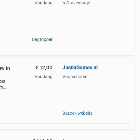
Vandaag
's-Gravenhage
rkt
Dagtopper
€ 12,00
JustinGames.nl
uw in
Vandaag
Voorschoten
os!
s,
.
Bezoek website