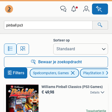
Games | Sony PlayStation 3
Sorteer op
Alle afstanden…
Bewaar je zoekopdracht
Filters
Spelcomputers, Games
PlayStation 3
Williams Pinball Classics (PS3 Games)
€ 49,98
Details
Topadvertentie