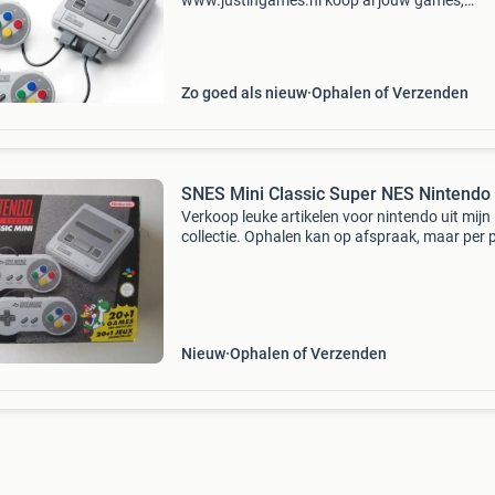
www.justingames.nl koop al jouw games,
accessoires en consoles veilig en snel via onze
webshop met ideal of klarna achteraf betalen 
Groot assortiment en al
Zo goed als nieuw
Ophalen of Verzenden
SNES Mini Classic Super NES Nintendo
Verkoop leuke artikelen voor nintendo uit mijn
collectie. Ophalen kan op afspraak, maar per 
kan ook. Vaste prijs ! Geen biedingen of vrage
over prijs geen betaalverzoeken. Alleen nog
gewoon via
Nieuw
Ophalen of Verzenden