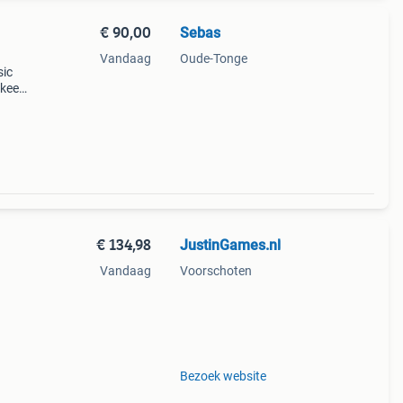
€ 90,00
Sebas
Vandaag
Oude-Tonge
sic
 keer
s,
€ 134,98
JustinGames.nl
Vandaag
Voorschoten
.
Bezoek website