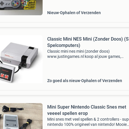
Nieuw
Ophalen of Verzenden
Classic Mini NES Mini (Zonder Doos) (
Spelcomputers)
Classic mini nes mini (zonder doos)
www.justingames.nl koop al jouw games,
accessoires en consoles veilig en snel via onze
webshop met ideal of klarna achteraf betalen 
Groot assortiment en alles uit
Zo goed als nieuw
Ophalen of Verzenden
Mini Super Nintendo Classic Snes met
veeeel spellen erop
Mini snes met veel spellen & 2 controllers - sup
nintendo 100% origineel van nintendo! Mooie