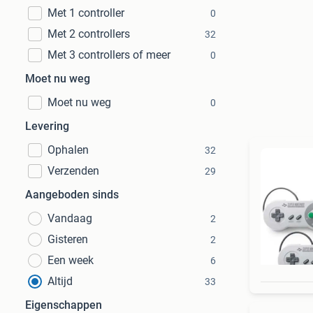
Met 1 controller
0
Met 2 controllers
32
Met 3 controllers of meer
0
Moet nu weg
Moet nu weg
0
Levering
Ophalen
32
Verzenden
29
Aangeboden sinds
Vandaag
2
Gisteren
2
Een week
6
Altijd
33
Eigenschappen