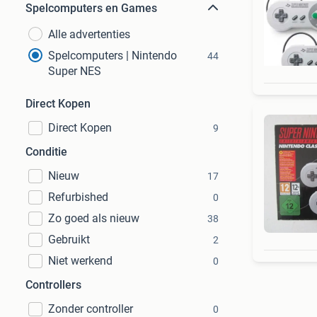
Spelcomputers en Games
Alle advertenties
Spelcomputers | Nintendo
44
Super NES
Direct Kopen
Direct Kopen
9
Conditie
Nieuw
17
Refurbished
0
Zo goed als nieuw
38
Gebruikt
2
Niet werkend
0
Controllers
Zonder controller
0