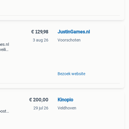
€ 129,98
JustinGames.nl
3 aug 26
Voorschoten
es.nl
eilig
it
Bezoek website
€ 200,00
Kinopio
29 jul 26
Veldhoven
post
n