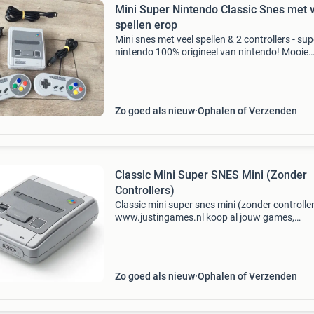
Mini Super Nintendo Classic Snes met 
spellen erop
Mini snes met veel spellen & 2 controllers - sup
nintendo 100% origineel van nintendo! Mooie
originele super nintendo mini met heel veel ga
U kunt hem aansluiten met de bijgeleverde hd
kab
Zo goed als nieuw
Ophalen of Verzenden
Classic Mini Super SNES Mini (Zonder
Controllers)
Classic mini super snes mini (zonder controlle
www.justingames.nl koop al jouw games,
accessoires en consoles veilig en snel via onze
webshop met ideal of klarna achteraf betalen 
Groot assortimen
Zo goed als nieuw
Ophalen of Verzenden