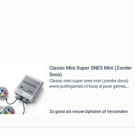
Classic Mini Super SNES Mini (Zonder
Doos)
Classic mini super snes mini (zonder doos)
www.justingames.nl koop al jouw games,
accessoires en consoles veilig en snel via onze
webshop met ideal of klarna achteraf betalen 
Groot assortiment en al
Zo goed als nieuw
Ophalen of Verzenden