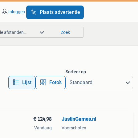
Inloggen
Plaats advertentie
lle afstanden…
Zoek
Sorteer op
Lijst
Foto’s
€ 124,98
JustinGames.nl
Vandaag
Voorschoten