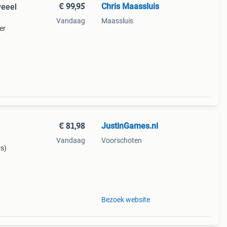
€ 99,95
Chris Maassluis
veeel
Vandaag
Maassluis
er
mes.
mi
€ 81,98
JustinGames.nl
Vandaag
Voorschoten
rs)
.
Bezoek website