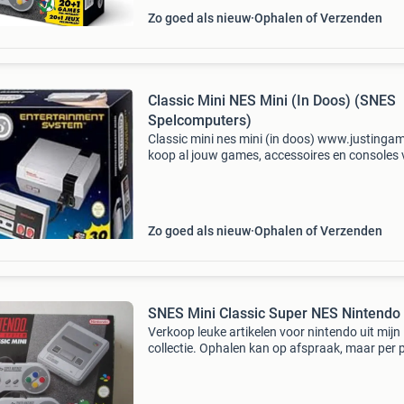
Zo goed als nieuw
Ophalen of Verzenden
Classic Mini NES Mini (In Doos) (SNES
Spelcomputers)
Classic mini nes mini (in doos) www.justingam
koop al jouw games, accessoires en consoles v
en snel via onze webshop met ideal of klarna
achteraf betalen . Groot assortiment en alles u
voo
Zo goed als nieuw
Ophalen of Verzenden
SNES Mini Classic Super NES Nintendo
Verkoop leuke artikelen voor nintendo uit mijn
collectie. Ophalen kan op afspraak, maar per 
kan ook. Vaste prijs ! Geen biedingen of vrage
over prijs geen betaalverzoeken. Alleen nog
gewoon via