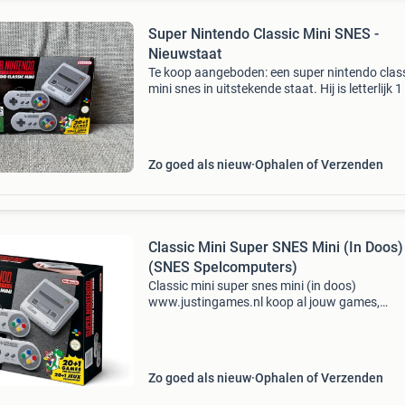
Super Nintendo Classic Mini SNES -
Nieuwstaat
Te koop aangeboden: een super nintendo clas
mini snes in uitstekende staat. Hij is letterlijk 1
aangeweest en wordt geleverd met twee
controllers en meer dan 20 ingebouwde game
waaronder kla
Zo goed als nieuw
Ophalen of Verzenden
Classic Mini Super SNES Mini (In Doos)
(SNES Spelcomputers)
Classic mini super snes mini (in doos)
www.justingames.nl koop al jouw games,
accessoires en consoles veilig en snel via onze
webshop met ideal of klarna achteraf betalen 
Groot assortiment en alles
Zo goed als nieuw
Ophalen of Verzenden