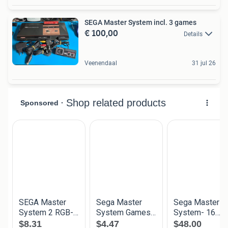
SEGA Master System incl. 3 games
€ 100,00
Details
Veenendaal
31 jul 26