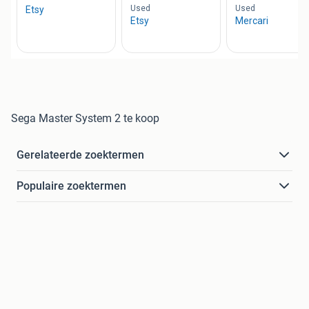
Sega Master System 2 te koop
Gerelateerde zoektermen
Populaire zoektermen