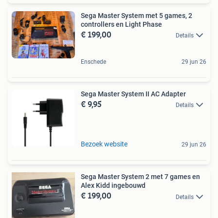
Sega Master System met 5 games, 2
controllers en Light Phase
€ 199,00
Details
Enschede
29 jun 26
Sega Master System II AC Adapter
€ 9,95
Details
Bezoek website
29 jun 26
Sega Master System 2 met 7 games en
Alex Kidd ingebouwd
€ 199,00
Details