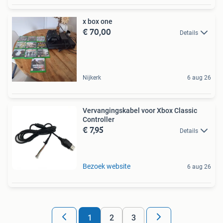
x box one
€ 70,00
Details
Nijkerk
6 aug 26
Vervangingskabel voor Xbox Classic
Controller
€ 7,95
Details
Bezoek website
6 aug 26
1
2
3