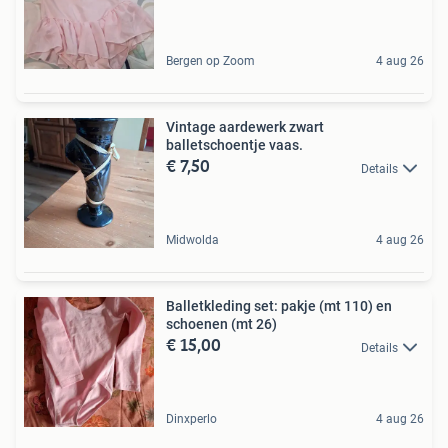
Bergen op Zoom
4 aug 26
Vintage aardewerk zwart
balletschoentje vaas.
€ 7,50
Details
Midwolda
4 aug 26
Balletkleding set: pakje (mt 110) en
schoenen (mt 26)
€ 15,00
Details
Dinxperlo
4 aug 26