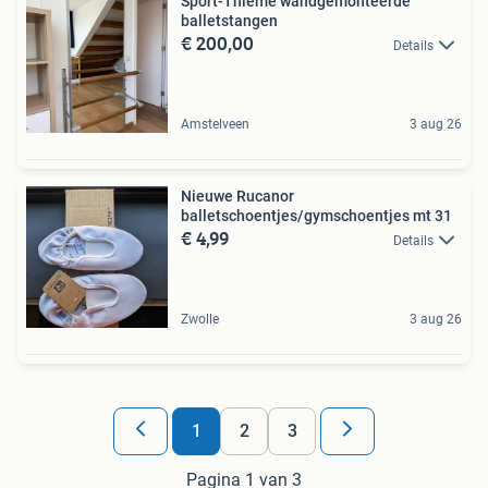
Sport-Thieme wandgemonteerde
balletstangen
€ 200,00
Details
Amstelveen
3 aug 26
Nieuwe Rucanor
balletschoentjes/gymschoentjes mt 31
€ 4,99
Details
Zwolle
3 aug 26
1
2
3
Pagina 1 van 3