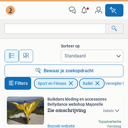
Ballet
Sorteer op
Alle afstanden…
Bewaar je zoekopdracht
Filters
Sport en Fitness
Ballet
Verwijder filt
Buikdans kleding en accessoires
Bellydance webshop Majorelle
Zie omschrijving
Details
Topadvertentie
Bezoek website
Vandaag