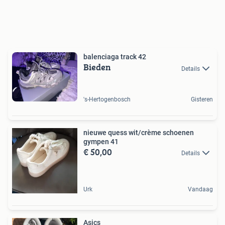
balenciaga track 42
Bieden
Details
's-Hertogenbosch
Gisteren
nieuwe quess wit/crème schoenen
gympen 41
€ 50,00
Details
Urk
Vandaag
Asics