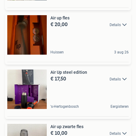
Air up fles
€ 20,00
Details
Huissen
3 aug 26
Air Up steel edition
€ 17,50
Details
's-Hertogenbosch
Eergisteren
Air up zwarte fles
€ 10,00
Details