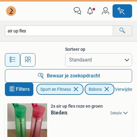
Bidons
Sorteer op
Alle afstanden…
Bewaar je zoekopdracht
Filters
Sport en Fitness
Bidons
Verwijder fi
2x air up fles roze en groen
Bieden
Details