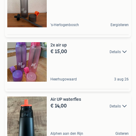
's-Hertogenbosch
Eergisteren
2x air up
€ 15,00
Details
Heerhugowaard
3 aug 26
Air UP waterfles
€ 14,00
Details
Alphen aan den Rijn
Gisteren