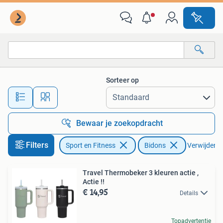
Bidons
Sorteer op
Alle afstanden…
Bewaar je zoekopdracht
Filters
Sport en Fitness
Bidons
Verwijder fi
Travel Thermobeker 3 kleuren actie ,
Actie !!
€ 14,95
Details
Topadvertentie