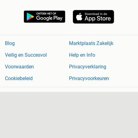
Blog
Marktplaats Zakelijk
Veilig en Succesvol
Help en Info
Voorwaarden
Privacyverklaring
Cookiebeleid
Privacyvoorkeuren
Over Marktplaats
Werken bij
Perskamer
Adevinta
2dehands
2ememain
Sitemap