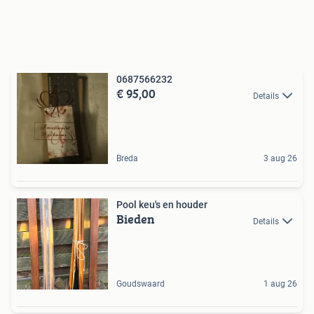
0687566232
€ 95,00
Details
Breda
3 aug 26
Pool keu's en houder
Bieden
Details
Goudswaard
1 aug 26