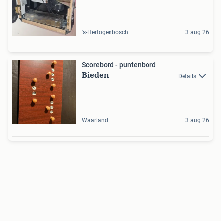
's-Hertogenbosch
3 aug 26
Scorebord - puntenbord
Bieden
Details
Waarland
3 aug 26