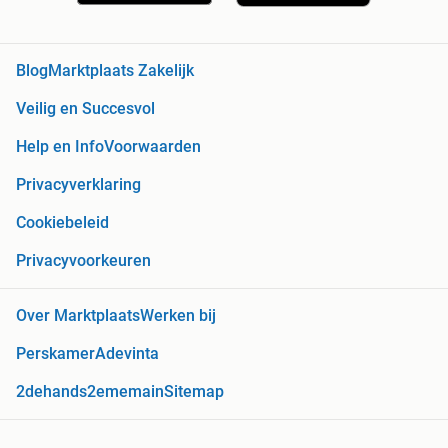
Blog
Marktplaats Zakelijk
Veilig en Succesvol
Help en Info
Voorwaarden
Privacyverklaring
Cookiebeleid
Privacyvoorkeuren
Over Marktplaats
Werken bij
Perskamer
Adevinta
2dehands
2ememain
Sitemap