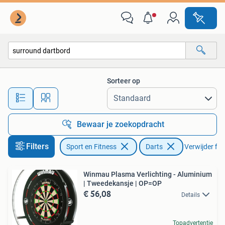
Darts
Sorteer op
Alle afstanden…
Bewaar je zoekopdracht
Filters
Sport en Fitness
Darts
Verwijder filt
Winmau Plasma Verlichting - Aluminium
| Tweedekansje | OP=OP
€ 56,08
Details
Topadvertentie