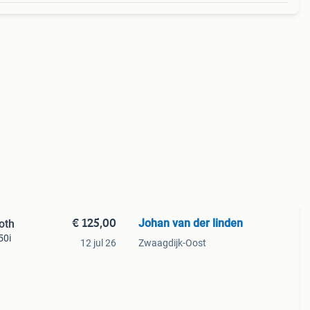
€ 125,00
Johan van der linden
oth
50i
12 jul 26
Zwaagdijk-Oost
s uit