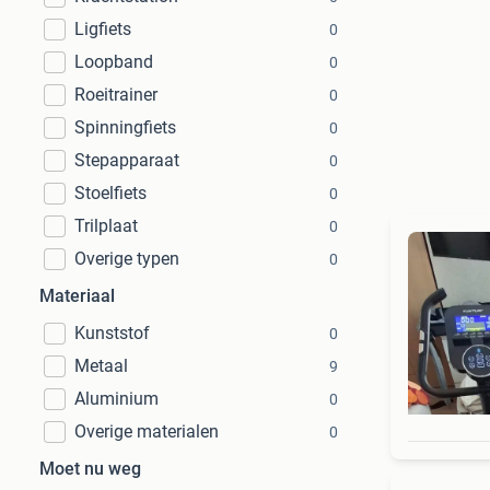
Ligfiets
0
Loopband
0
Roeitrainer
0
Spinningfiets
0
Stepapparaat
0
Stoelfiets
0
Trilplaat
0
Overige typen
0
Materiaal
Kunststof
0
Metaal
9
Aluminium
0
Overige materialen
0
Moet nu weg