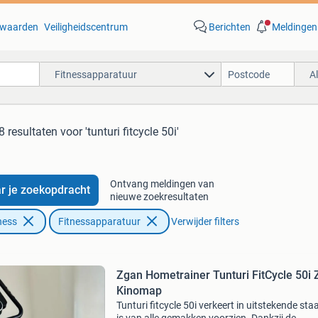
waarden
Veiligheidscentrum
Berichten
Meldingen
Fitnessapparatuur
A
8 resultaten
voor 'tunturi fitcycle 50i'
Ontvang meldingen van
r je zoekopdracht
nieuwe zoekresultaten
ness
Fitnessapparatuur
Verwijder filters
Zgan Hometrainer Tunturi FitCycle 50i 
Kinomap
Tunturi fitcycle 50i verkeert in uitstekende sta