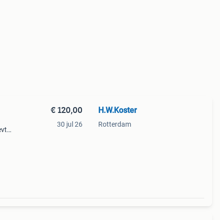
€ 120,00
H.W.Koster
30 jul 26
Rotterdam
evt
erd bv