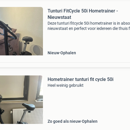
Tunturi FitCycle 50i Hometrainer -
Nieuwstaat
Deze tunturi fitcycle 50i hometrainer is in abso
nieuwstaat en perfect voor iedereen die thuis fi
blijven. De fiets biedt een comfortabele en
effectieve training met diverse programma&#
Nieuw
Ophalen
Hometrainer tunturi fit cycle 50i
Heel weinig gebruikt
Zo goed als nieuw
Ophalen