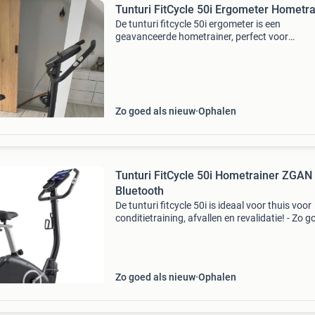
Tunturi FitCycle 50i Ergometer Hometra
De tunturi fitcycle 50i ergometer is een
geavanceerde hometrainer, perfect voor
thuisgebruik. Met zijn ergonomische ontwerp 
diverse trainingsprogramma&#39;s biedt dez
ergometer een comfortabel
Zo goed als nieuw
Ophalen
Tunturi FitCycle 50i Hometrainer ZGAN 
Bluetooth
De tunturi fitcycle 50i is ideaal voor thuis voor
conditietraining, afvallen en revalidatie! - Zo g
als nieuw (zgan) - inclusief originele adapter e
bidonhouder - stille en soepele werking door el
Zo goed als nieuw
Ophalen