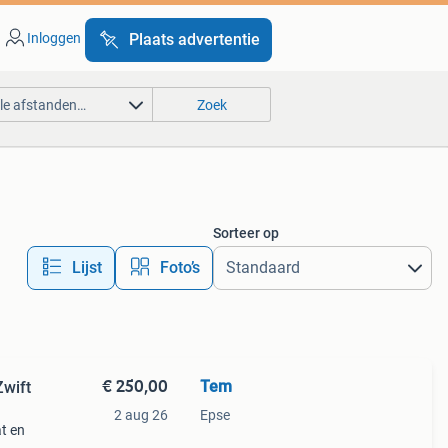
Inloggen
Plaats advertentie
lle afstanden…
Zoek
Sorteer op
Lijst
Foto’s
€ 250,00
Tem
Zwift
2 aug 26
Epse
at en