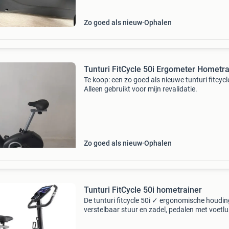
fiets geschikt voor zowel
Zo goed als nieuw
Ophalen
Tunturi FitCycle 50i Ergometer Hometra
Te koop: een zo goed als nieuwe tunturi fitcycle
Alleen gebruikt voor mijn revalidatie.
Zo goed als nieuw
Ophalen
Tunturi FitCycle 50i hometrainer
De tunturi fitcycle 50i ✓ ergonomische houdin
verstelbaar stuur en zadel, pedalen met voetl
✓ 22 verschillende programma’s ✓ monitor m
weergave van verschillende parameters ✓