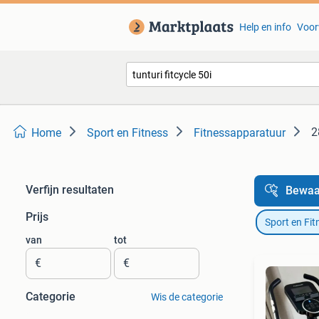
Help en info
Voor
2
Home
Sport en Fitness
Fitnessapparatuur
Verfijn resultaten
Bewaa
Prijs
Sport en Fit
van
tot
€
€
Categorie
Wis de categorie