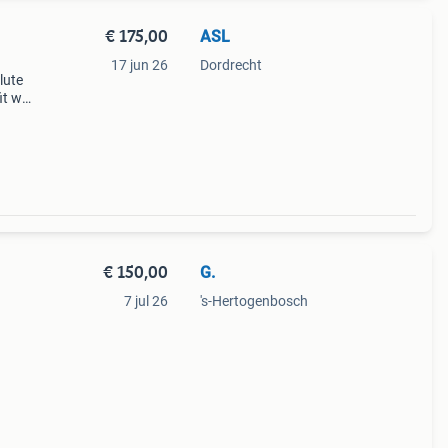
€ 175,00
ASL
17 jun 26
Dordrecht
lute
t wil
39
€ 150,00
G.
7 jul 26
's-Hertogenbosch