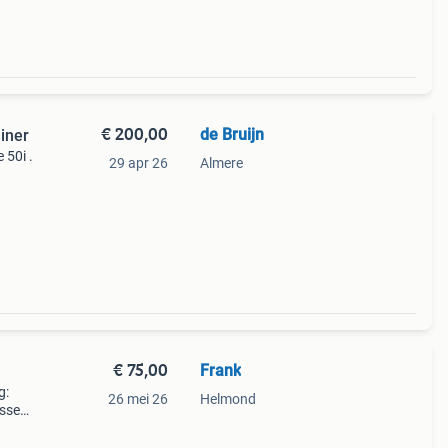
€ 200,00
de Bruijn
iner
 50i .
29 apr 26
Almere
€ 75,00
Frank
g:
26 mei 26
Helmond
ussen
et