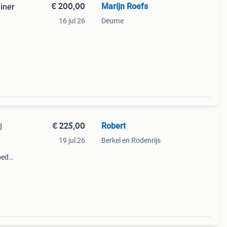
€ 200,00
Marijn Roefs
iner
16 jul 26
Deurne
en
e
€ 225,00
Robert
|
19 jul 26
Berkel en Rodenrijs
oed
n