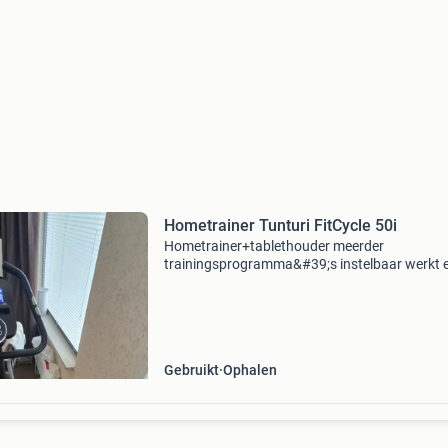
Hometrainer Tunturi FitCycle 50i
Hometrainer+tablethouder meerder
trainingsprogramma&#39;s instelbaar werkt 
met traingsapp, en video&#39;s (synchronise
fietsritten) met hometrainer
Gebruikt
Ophalen