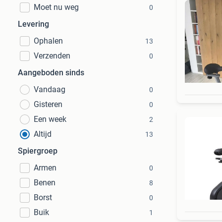
Moet nu weg
0
Levering
Ophalen
13
Verzenden
0
Aangeboden sinds
Vandaag
0
Gisteren
0
Een week
2
Altijd
13
Spiergroep
Armen
0
Benen
8
Borst
0
Buik
1