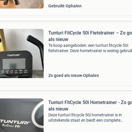
Gebruikt
Ophalen
Tunturi FitCycle 50i Fietstrainer – Zo g
als nieuw
Te koop aangeboden: een tunturi fitcycle 50i
fietstrainer. Deze hometrainer is weinig gebrui
verkeert in zeer goede staat. We verkopen he
omdat hij nauwelijks meer wordt gebruikt. Het 
een com
Zo goed als nieuw
Ophalen
Tunturi FitCycle 50i Hometrainer - Zo g
als nieuw
Deze tunturi fitcycle 50i hometrainer is in
uitstekende staat en biedt een complete
trainingservaring voor thuis. Met diverse
programma&#39;s en weerstandsniveaus is 