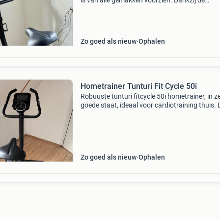
is van alle gemakken voorzien. Dankzij de
bluetooth-koppeling train je interactief met ap
zoals zwift, tunturi routes en kinomap!belangr
v
Zo goed als nieuw
Ophalen
Hometrainer Tunturi Fit Cycle 50i
Robuuste tunturi fitcycle 50i hometrainer, in z
goede staat, ideaal voor cardiotraining thuis. 
hometrainer beschikt over een comfortabel za
handvatten met hartslagmeter en bluetooth. 
dis
Zo goed als nieuw
Ophalen