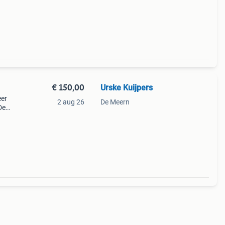
ps
ijkste
€ 150,00
Urske Kuijpers
eer
2 aug 26
De Meern
De
del,
Het