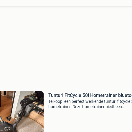
Tunturi FitCycle 50i Hometrainer blueto
Te koop: een perfect werkende tunturi fitcycle 
hometrainer. Deze hometrainer biedt een
ergonomische houding dankzij het verstelbare
stuur en zadel, en pedalen met voetlussen. Kie
22 verschill