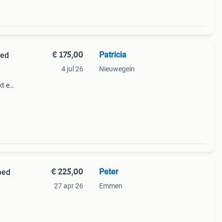
€ 175,00
Patricia
oed
4 jul 26
Nieuwegein
kt en
m
is
€ 225,00
Peter
oed
27 apr 26
Emmen
deze