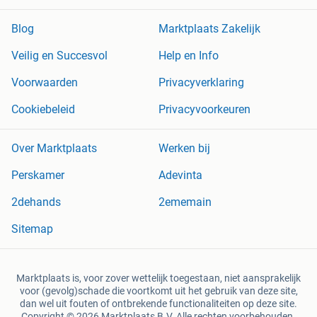
Blog
Marktplaats Zakelijk
Veilig en Succesvol
Help en Info
Voorwaarden
Privacyverklaring
Cookiebeleid
Privacyvoorkeuren
Over Marktplaats
Werken bij
Perskamer
Adevinta
2dehands
2ememain
Sitemap
Marktplaats is, voor zover wettelijk toegestaan, niet aansprakelijk
voor (gevolg)schade die voortkomt uit het gebruik van deze site,
dan wel uit fouten of ontbrekende functionaliteiten op deze site.
Copyright © 2026 Marktplaats B.V. Alle rechten voorbehouden.