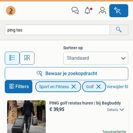
Golf
Sorteer op
Alle afstanden…
Bewaar je zoekopdracht
Filters
Sport en Fitness
Golf
Verwijder filte
PING golf reistas huren | bij Bagbuddy
€ 39,95
Details
Topadvertentie