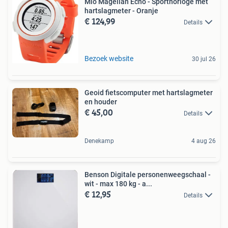
Mio Magellan Echo - Sporthorloge met
hartslagmeter - Oranje
€ 124,99
Details
Bezoek website
30 jul 26
Geoid fietscomputer met hartslagmeter
en houder
€ 45,00
Details
Denekamp
4 aug 26
Benson Digitale personenweegschaal -
wit - max 180 kg - a...
€ 12,95
Details