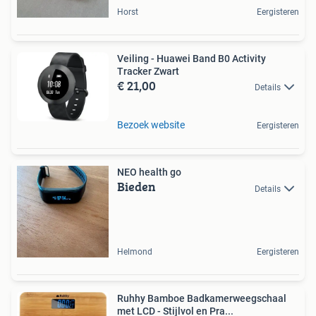
Horst
Eergisteren
Veiling - Huawei Band B0 Activity
Tracker Zwart
€ 21,00
Details
Bezoek website
Eergisteren
NEO health go
Bieden
Details
Helmond
Eergisteren
Ruhhy Bamboe Badkamerweegschaal
met LCD - Stijlvol en Pra...