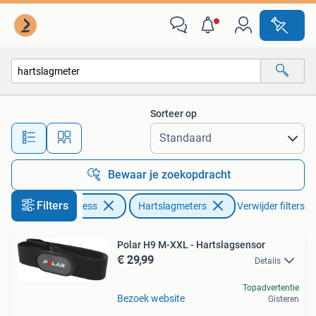
Hartslagmeters
Sorteer op
Alle afstanden…
Bewaar je zoekopdracht
Filters
Sport en Fitness
Hartslagmeters
Verwijder filters
Polar H9 M-XXL - Hartslagsensor
€ 29,99
Details
Topadvertentie
Bezoek website
Gisteren