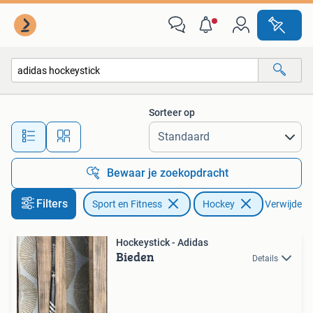
Hockey
Sorteer op
Alle afstanden…
Bewaar je zoekopdracht
Filters
Sport en Fitness
Hockey
Verwijder fi
Hockeystick - Adidas
Bieden
Details