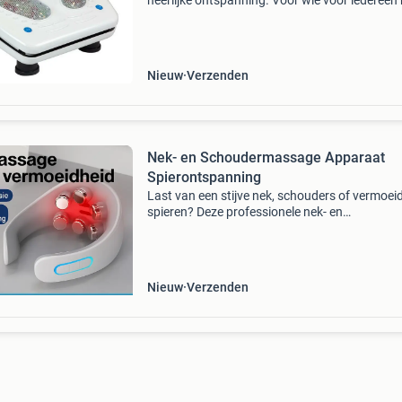
heerlijke ontspanning. Voor wie voor iedereen
vermoeide voeten en/of koude voeten wandel
die na de wandeling last hebben van stijve spi
voor wie
Nieuw
Verzenden
Nek- en Schoudermassage Apparaat
Spierontspanning
Last van een stijve nek, schouders of vermoei
spieren? Deze professionele nek- en
schoudermassager combineert warmte, ems-
technologie én 6 massagekoppen om diepgel
spieren te ontspannen en pijn
Nieuw
Verzenden