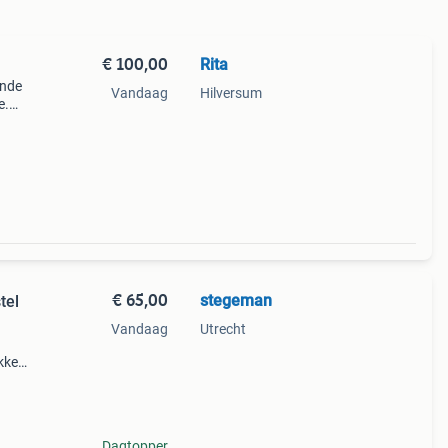
€ 100,00
Rita
ende
Vandaag
Hilversum
e.
€ 65,00
stegeman
tel
Vandaag
Utrecht
akken
Dagtopper