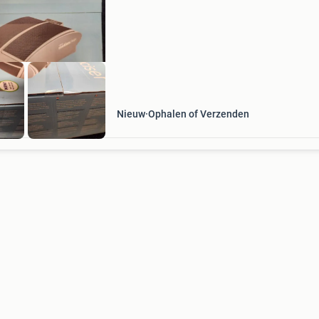
ik kwam hem tegen met het opruimen. Had er 
Nieuw
Ophalen of Verzenden