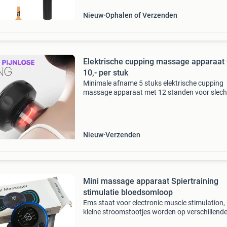
e beste prijs
Nieuw
Ophalen of Verzenden
Elektrische cupping massage apparaat
10,- per stuk
Minimale afname 5 stuks elektrische cupping
massage apparaat met 12 standen voor slech
50,- inclusief verzendkosten in nederland. Uit
voorraad leverbaar. Cellulite massage apparaa
elektris
Nieuw
Verzenden
Mini massage apparaat Spiertraining
stimulatie bloedsomloop
Ems staat voor electronic muscle stimulation,
kleine stroomstootjes worden op verschillend
plaatsen en in verschillende patronen via de m