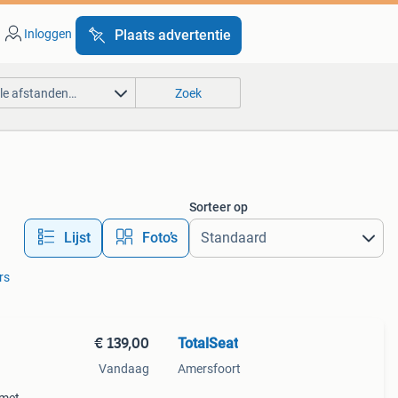
Inloggen
Plaats advertentie
lle afstanden…
Zoek
Sorteer op
Lijst
Foto’s
rs
€ 139,00
TotalSeat
Vandaag
Amersfoort