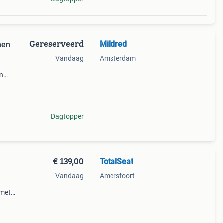
Gereserveerd
Mildred
nen
Vandaag
Amsterdam
e
en
Dagtopper
€ 139,00
TotalSeat
Vandaag
Amersfoort
 met
aars
eren