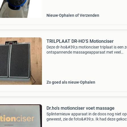
aan de huid doorgegeven wat zorgt voor
verschillende manier
Nieuw
Ophalen of Verzenden
TRILPLAAT DR-HO'S Motionciser
Deze dr-ho&#39;s motionciser triplaat is een z
ontspannende massageapparaat met veel
gezondheidsvoordelen voor uw hele lichaam. 
gewrichten van voeten en enkels los te maken
beenspieren
Zo goed als nieuw
Ophalen
Dr.ho's motionciser voet massage
Splinternieuw apparaat in de doos nog niet o
geweest, zie de foto&#39;s. Ik had deze gekoc
voor mijn moeder, maar zij is er helaas niet me