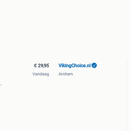
€ 29,95
VikingChoice.nl
Vandaag
Arnhem
r
a-