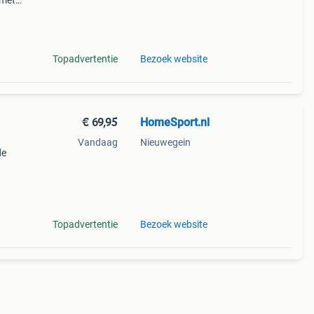
 met
aars
eren
Topadvertentie
Bezoek website
€ 69,95
HomeSport.nl
Vandaag
Nieuwegein
de
egen
Topadvertentie
Bezoek website