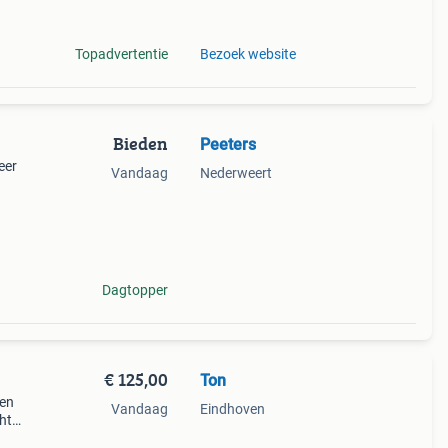
Topadvertentie
Bezoek website
Bieden
Peeters
eer
Vandaag
Nederweert
De
 en de
Dagtopper
€ 125,00
Ton
pen
Vandaag
Eindhoven
ht
er en