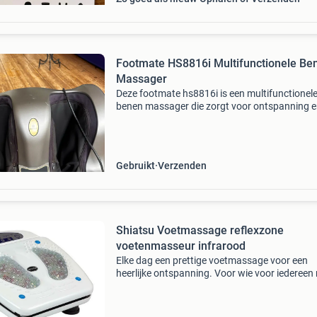
Footmate HS8816i Multifunctionele Be
Massager
Deze footmate hs8816i is een multifunctionel
benen massager die zorgt voor ontspanning 
verlichting. Het apparaat is ontworpen om
vermoeide benen en voeten te masseren en de
bloedsomloop te stimule
Gebruikt
Verzenden
Shiatsu Voetmassage reflexzone
voetenmasseur infrarood
Elke dag een prettige voetmassage voor een
heerlijke ontspanning. Voor wie voor iedereen
vermoeide voeten en/of koude voeten wandel
die na de wandeling last hebben van stijve spi
voor wie