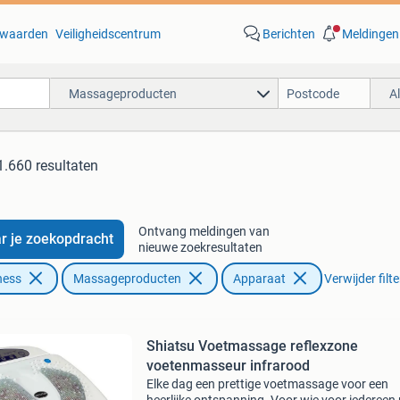
waarden
Veiligheidscentrum
Berichten
Meldingen
Massageproducten
A
1.660 resultaten
Ontvang meldingen van
r je zoekopdracht
nieuwe zoekresultaten
ness
Massageproducten
Apparaat
Verwijder filte
Shiatsu Voetmassage reflexzone
voetenmasseur infrarood
Elke dag een prettige voetmassage voor een