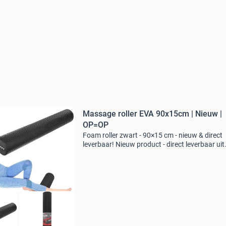
Massage roller EVA 90x15cm | Nieuw |
OP=OP
Foam roller zwart - 90×15 cm - nieuw & direct
leverbaar! Nieuw product - direct leverbaar uit
voorraad. Afmetingen: 90 × 15 cm - ideaal voo
grotere spiergroepen materiaal: middelhard ev
schuim m