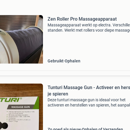
Zen Roller Pro Massageapparaat
Massageapparaat werkt op electra. Verschill
standen. Werkt met rollers voor diepe massag
Prima staat. Goede kwaliteit
Gebruikt
Ophalen
Tunturi Massage Gun - Activeer en hers
je spieren
Deze tunturi massage gun is ideaal voor het
activeren en herstellen van spieren, het aanp
van pijnlijke plekken en het stimuleren van de
bloedcirculatie. Het apparaat beschikt over 20
snelheidsni
Zo goed als nieuw
Ophalen of Verzenden