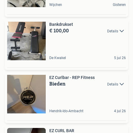
Wijchen
Gisteren
Bankdrukset
€ 100,00
Details
De Kwakel
5 jul 26
EZ Curlbar - REP Fitness
Bieden
Details
Hendrik-Ido-Ambacht
4 jul 26
EZ CURL BAR