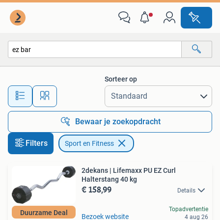
Sport en Fitness
Sorteer op
Alle afstanden…
Bewaar je zoekopdracht
Filters
Sport en Fitness
2dekans | Lifemaxx PU EZ Curl
Halterstang 40 kg
€ 158,99
Details
Topadvertentie
Duurzame Deal
Bezoek website
4 aug 26