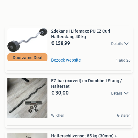
2dekans | Lifemaxx PU EZ Curl
Halterstang 40 kg
€ 158,99
Details
Duurzame Deal
Bezoek website
1 aug 26
EZ-bar (curved) en Dumbbell Stang /
Halterset
€ 30,00
Details
Wijchen
Gisteren
Halterschijvenset 85 kg (30mm) +