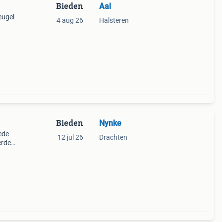
Bieden
Aal
eugel
4 aug 26
Halsteren
Bieden
Nynke
ede
12 jul 26
Drachten
erden
n
stoot