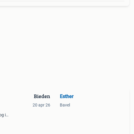
Bieden
Esther
20 apr 26
Bavel
og in
ngen.
ngsrui