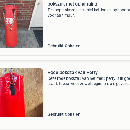
bokszak met ophanging
Te koop bokszak inclusief ketting en ophangb
voor aan muur.
Gebruikt
Ophalen
Rode bokszak van Perry
Deze rode bokszak van het merk perry is in go
staat. Ideaal voor zowel beginners als gevord
die thuis willen trainen. De bokszak is stevig e
duurzaam, perfect voor het verbeteren van je 
Gebruikt
Ophalen