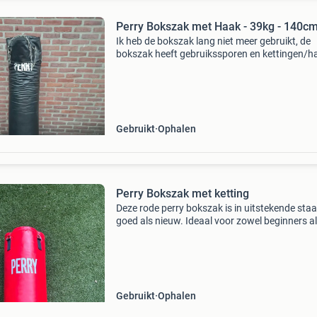
Perry Bokszak met Haak - 39kg - 140c
Ik heb de bokszak lang niet meer gebruikt, de
bokszak heeft gebruikssporen en kettingen/h
zijn beetje verroest maar verder in hele goede 
Met haak. Lengte is 140-145cm, en hij weegt 
ketti
Gebruikt
Ophalen
Perry Bokszak met ketting
Deze rode perry bokszak is in uitstekende staa
goed als nieuw. Ideaal voor zowel beginners a
gevorderden die thuis willen trainen. De boksz
stevig en duurzaam, perfect voor het verbeter
Gebruikt
Ophalen