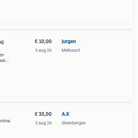
€ 10,00
jurgen
ng
3 aug 26
Melissant
een
maar
le
ser
€ 35,00
A.K
 prima
3 aug 26
Steenbergen