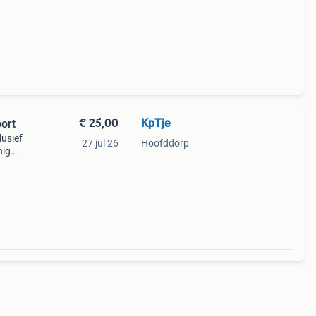
€ 25,00
KpTje
ort
lusief
27 jul 26
Hoofddorp
nig
al
aardi