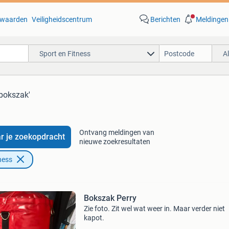
waarden
Veiligheidscentrum
Berichten
Meldingen
Sport en Fitness
A
 bokszak'
Ontvang meldingen van
r je zoekopdracht
nieuwe zoekresultaten
ness
Bokszak Perry
Zie foto. Zit wel wat weer in. Maar verder niet
kapot.