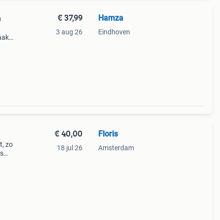
€ 37,99
Hamza
m
3 aug 26
Eindhoven
aak
staat.
met
€ 40,00
Floris
t, zo
18 jul 26
Amsterdam
ls
ak is
en