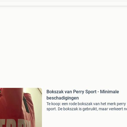
Bokszak van Perry Sport - Minimale
beschadigingen
Te koop: een rode bokszak van het merk perry
sport. De bokszak is gebruikt, maar verkeert n
goede staat met slechts minimale beschadigi
Ideaal voor thuisgebruik of in een kleine traini