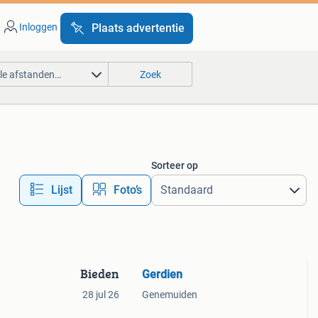
Inloggen
Plaats advertentie
lle afstanden…
Zoek
Sorteer op
Lijst
Foto’s
Bieden
Gerdien
28 jul 26
Genemuiden