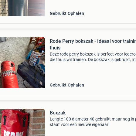
Gebruikt
Ophalen
Rode Perry bokszak - Ideaal voor traini
thuis
Deze rode perry bokszak is perfect voor ieder
die thuis wil trainen. De bokszak is gebruikt, 
verkeert nog in goede staat en is klaar voor ve
trainingssessies. Ideaal voor boksers, kickbok
Gebruikt
Ophalen
Boxzak
Lengte 100 diameter 40 gebruikt maar nog in
staat voor een nieuwe eigenaar!