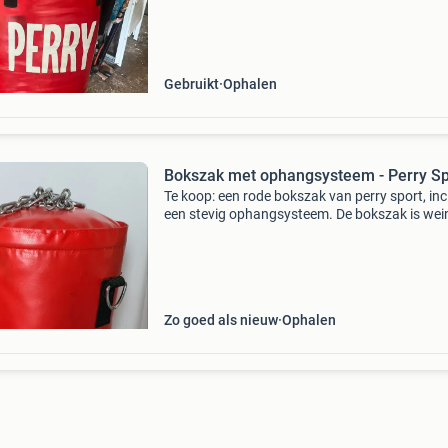
Gebruikt
Ophalen
Bokszak met ophangsysteem - Perry Sp
Te koop: een rode bokszak van perry sport, inc
een stevig ophangsysteem. De bokszak is wei
gebruikt en verkeert in uitstekende staat. Idea
voor thuisgebruik om aan je conditie en boksv
Zo goed als nieuw
Ophalen