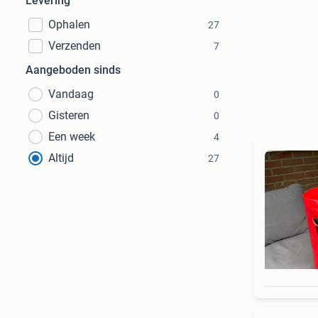
Levering
Ophalen
27
Verzenden
7
Aangeboden sinds
Vandaag
0
Gisteren
0
Een week
4
Altijd
27