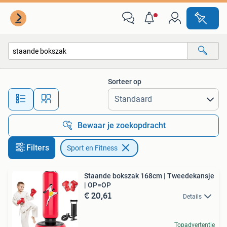
Sport en Fitness
Sorteer op
Alle afstanden…
Bewaar je zoekopdracht
Filters
Sport en Fitness
Staande bokszak 168cm | Tweedekansje
| OP=OP
€ 20,61
Details
Topadvertentie