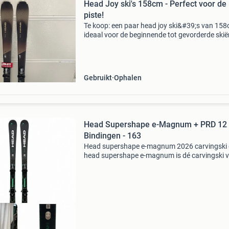
Head Joy ski's 158cm - Perfect voor de
piste!
Te koop: een paar head joy ski&#39;s van 158
ideaal voor de beginnende tot gevorderde skiër
Deze ski&#39;s zijn ontworpen voor plezier op
piste en bieden goede controle en stabiliteit.
Gebruikt
Ophalen
Head Supershape e-Magnum + PRD 12
Bindingen - 163
Head supershape e-magnum 2026 carvingski
head supershape e-magnum is dé carvingski 
de gevorderde wintersporter die op piste kort 
krachtig wil sturen. Deze tweedehands head
supershape e-magn