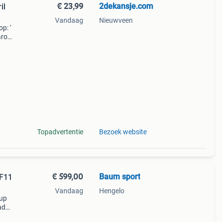
€ 23,99
2dekansje.com
il
Vandaag
Nieuwveen
p: ‘
aarom
ld,
ti
Topadvertentie
Bezoek website
€ 599,00
Baum sport
F11
Vandaag
Hengelo
cup
ad
te emc