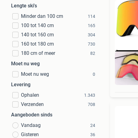
Lengte ski's
Minder dan 100 cm
114
100 tot 140 cm
165
140 tot 160 cm
304
160 tot 180 cm
730
180 cm of meer
82
Moet nu weg
Moet nu weg
0
D
Levering
Ophalen
1.343
Verzenden
708
Aangeboden sinds
Vandaag
24
Gisteren
36