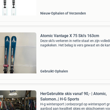
systeem (energy management circuit). Dit sy
zor
Nieuw
Ophalen of Verzenden
Atomic Vantage X 75 Ski's 163cm
Deze ski’s verkeren in nette staat en zijn volled
nagekeken. Het belag is vers gewaxt en de ka
zijn geslepen, waardoor ze direct klaar zijn vo
gebruik. De onderkant ziet er vrijwel als nieuw
Gebruikt
Ophalen
HerGebruikte skis vanaf 90,- | Atomic,
Salomon..| H-G Sports
H-g wintersport | onbezorgd op wintersport g
aanbod aan kwaliteit skies en skischoenen vo