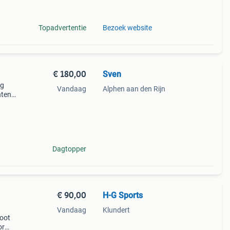
steem
Topadvertentie
Bezoek website
€ 180,00
Sven
ig
Vandaag
Alphen aan den Rijn
nten
or
 u
Dagtopper
€ 90,00
H-G Sports
Vandaag
Klundert
root
or