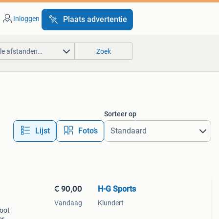
Inloggen
Plaats advertentie
lle afstanden…
Zoek
Sorteer op
Lijst
Foto’s
€ 90,00
H-G Sports
Vandaag
Klundert
root