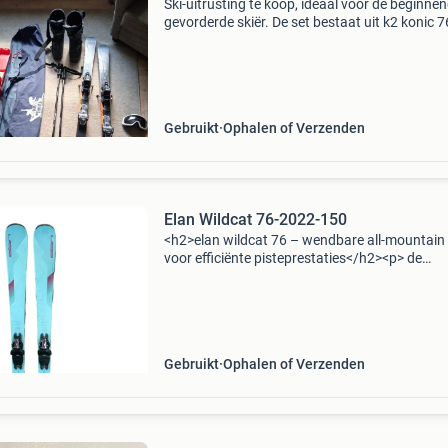
Ski-uitrusting te koop, ideaal voor de beginnen
gevorderde skiër. De set bestaat uit k2 konic 76
ski&#39;s (170 cm), skischoenen, skistokken,
skibril, een skihoes en een schoenentas. D
Gebruikt
Ophalen of Verzenden
Elan Wildcat 76-2022-150
<h2>elan wildcat 76 – wendbare all-mountain 
voor efficiënte pisteprestaties</h2><p> de
<strong>elan wildcat 76</strong> is ontworp
voor skiërs die op zoek zijn naar
Gebruikt
Ophalen of Verzenden