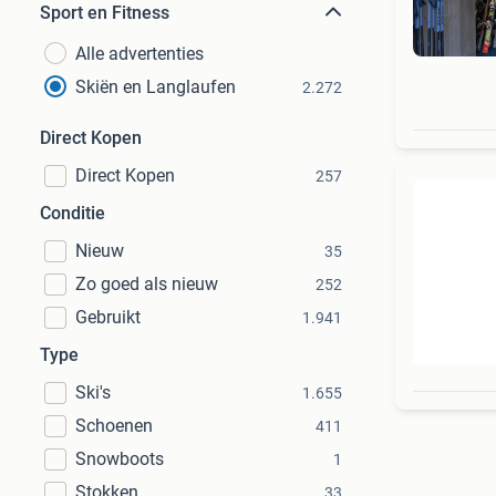
Sport en Fitness
Alle advertenties
Skiën en Langlaufen
2.272
Direct Kopen
Direct Kopen
257
Conditie
Nieuw
35
Zo goed als nieuw
252
Gebruikt
1.941
Type
Ski's
1.655
Schoenen
411
Snowboots
1
Stokken
33