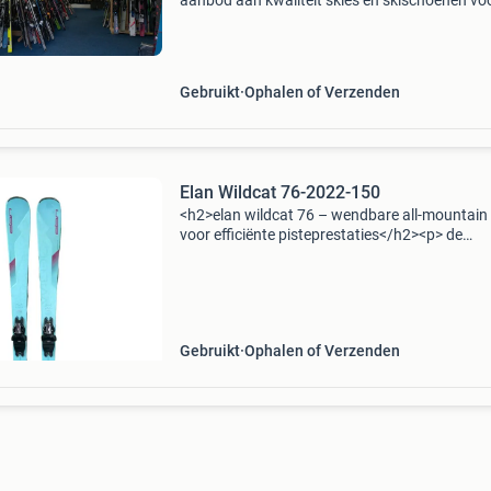
aanbod aan kwaliteit skies en skischoenen vo
kinderen en volwassen, beginnend en gevorde
Tevens ook groot aanbod hergebruikte
snowboards, bindinge
Gebruikt
Ophalen of Verzenden
Elan Wildcat 76-2022-150
<h2>elan wildcat 76 – wendbare all-mountain 
voor efficiënte pisteprestaties</h2><p> de
<strong>elan wildcat 76</strong> is ontworp
voor skiërs die op zoek zijn naar
Gebruikt
Ophalen of Verzenden