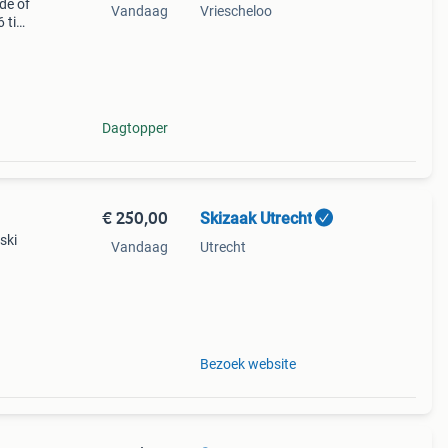
de of
Vandaag
Vriescheloo
 ti
 een
Dagtopper
€ 250,00
Skizaak Utrecht
ski
Vandaag
Utrecht
en
Bezoek website