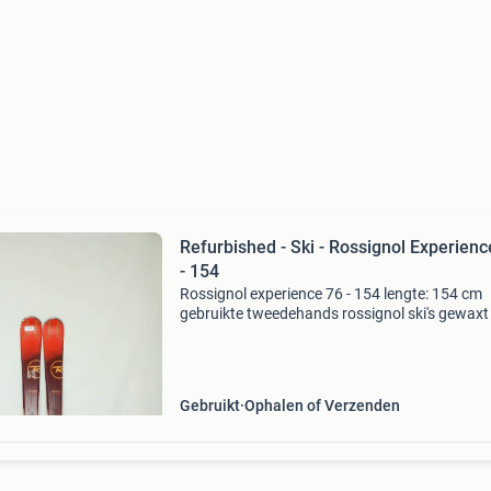
Refurbished - Ski - Rossignol Experienc
- 154
Rossignol experience 76 - 154 lengte: 154 cm
gebruikte tweedehands rossignol ski's gewaxt
geslepen alle ski's inclusief bindingen (alle
snowboards exclusief bindingen) vandaag vo
15:00 be
Gebruikt
Ophalen of Verzenden