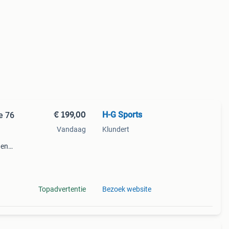
€ 199,00
H-G Sports
e 76
Vandaag
Klundert
 en
or
Topadvertentie
Bezoek website