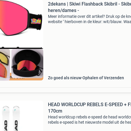
2dekans | Skiwi Flashback Skibril - Skibr
heren/dames -
Meer informatie over dit artikel? Druk op de kno
website ’ hierboven in de kleur: wit/blauw. W
bestellen bij 2dekansje.com? Voor 16:00 beste
morgen in huis binnen nederland. 1 Jaar garan
uurzame Deal
Zo goed als nieuw
Ophalen of Verzenden
HEAD WORLDCUP REBELS E-SPEED + F
170cm
Head worldcup rebels e-speed de head world
rebels e-speed is het nieuwste model uit de he
collectie. Deze set is voorzien van het nieuws