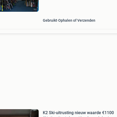
kinderen en volwassen, beginnend en gevorde
Tevens ook groot aanbod hergebruikte
snowboards, bindinge
Gebruikt
Ophalen of Verzenden
K2 Ski-uitrusting nieuw waarde €1100