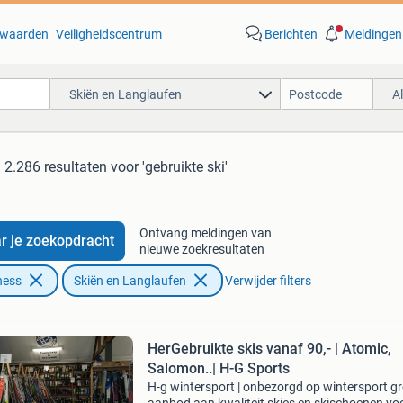
waarden
Veiligheidscentrum
Berichten
Meldingen
Skiën en Langlaufen
A
2.286 resultaten
voor 'gebruikte ski'
Ontvang meldingen van
r je zoekopdracht
nieuwe zoekresultaten
ness
Skiën en Langlaufen
Verwijder filters
HerGebruikte skis vanaf 90,- | Atomic,
Salomon..| H-G Sports
H-g wintersport | onbezorgd op wintersport g