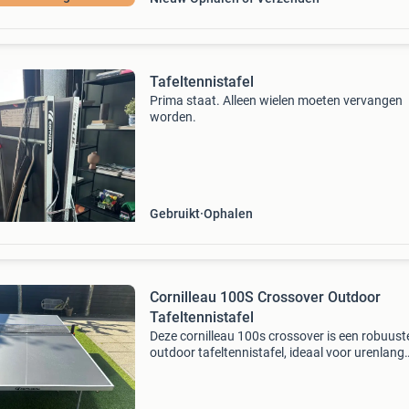
Tafeltennistafel
Prima staat. Alleen wielen moeten vervangen
worden.
Gebruikt
Ophalen
Cornilleau 100S Crossover Outdoor
Tafeltennistafel
Deze cornilleau 100s crossover is een robuust
outdoor tafeltennistafel, ideaal voor urenlang
speelplezier in de tuin. De tafel is inklapbaar e
verrijdbaar, waardoor hij gemakkelijk op te be
is.