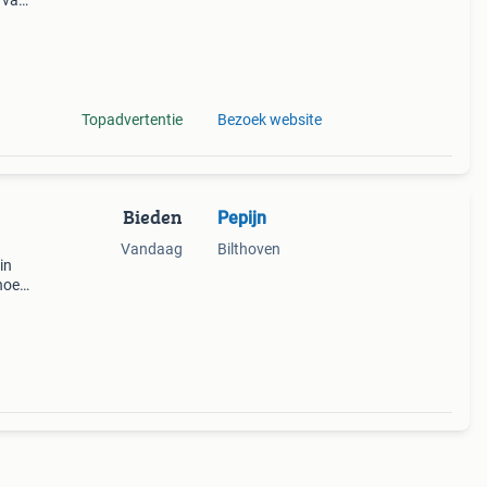
t van
it
Topadvertentie
Bezoek website
Bieden
Pepijn
Vandaag
Bilthoven
in
hoes
ks