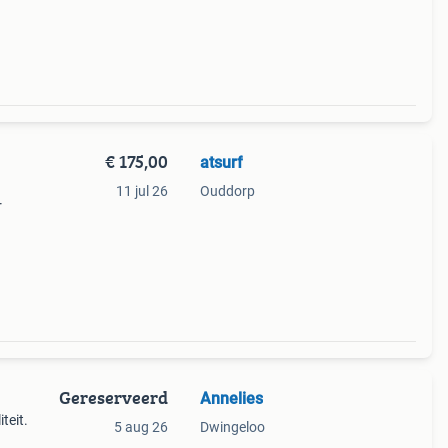
€ 175,00
atsurf
11 jul 26
Ouddorp
r
k op
ik.
Gereserveerd
Annelies
teit.
5 aug 26
Dwingeloo