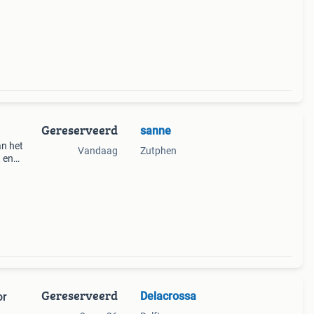
Gereserveerd
sanne
an het
Vandaag
Zutphen
t en
Gereserveerd
Delacrossa
or