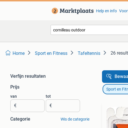
Help en info
Voor
26 resul
Home
Sport en Fitness
Tafeltennis
Verfijn resultaten
Bewaa
Prijs
Sport en Fit
van
tot
€
€
Categorie
Wis de categorie