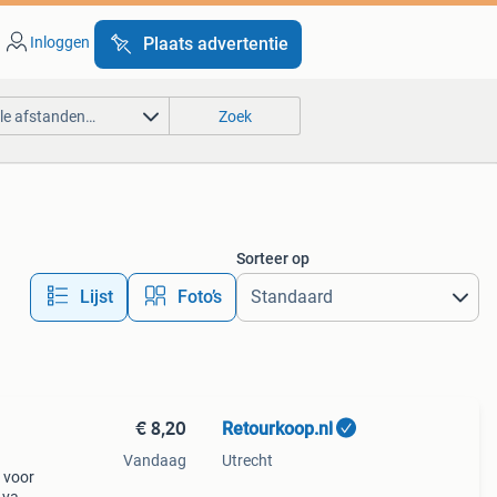
Inloggen
Plaats advertentie
lle afstanden…
Zoek
Sorteer op
Lijst
Foto’s
€ 8,20
Retourkoop.nl
Vandaag
Utrecht
t voor