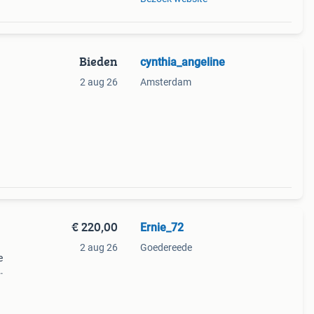
Bieden
cynthia_angeline
2 aug 26
Amsterdam
€ 220,00
Ernie_72
2 aug 26
Goedereede
e
n
rgen