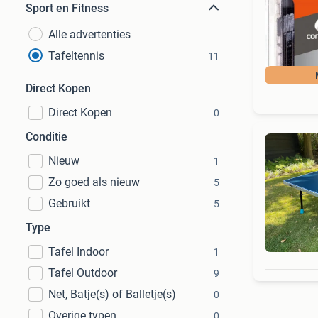
Sport en Fitness
Alle advertenties
Tafeltennis
11
Direct Kopen
Direct Kopen
0
Conditie
Nieuw
1
Zo goed als nieuw
5
Gebruikt
5
Type
Tafel Indoor
1
Tafel Outdoor
9
Net, Batje(s) of Balletje(s)
0
Overige typen
0