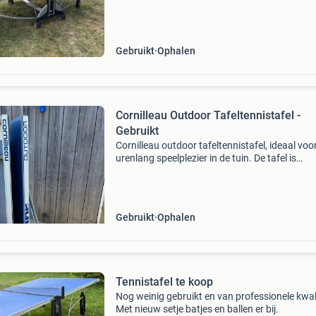
weersomstandigheden. Ideaal voor urenlang
speelplezier in
Gebruikt
Ophalen
Cornilleau Outdoor Tafeltennistafel -
Gebruikt
Cornilleau outdoor tafeltennistafel, ideaal voo
urenlang speelplezier in de tuin. De tafel is
inklapbaar en verrijdbaar, wat hem gemakkelij
te bergen maakt. Perfect voor recreatief gebru
Gebruikt
Ophalen
Tennistafel te koop
Nog weinig gebruikt en van professionele kwali
Met nieuw setje batjes en ballen er bij.