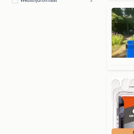
Wedstrijdformaat
3