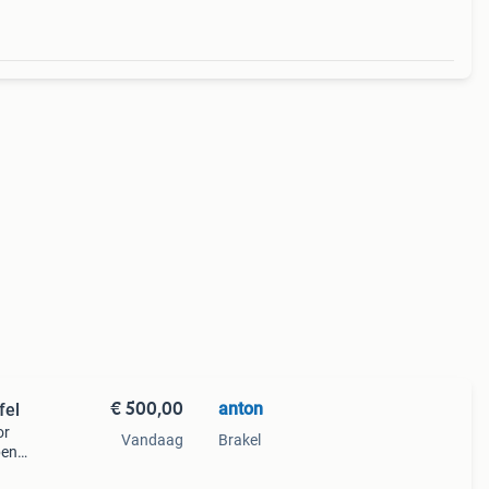
€ 500,00
anton
fel
or
Vandaag
Brakel
pen