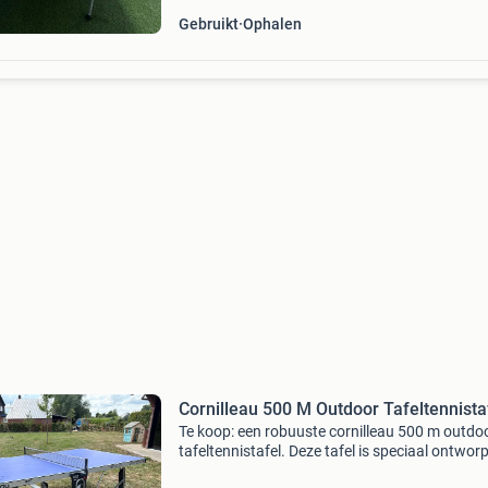
Gebruikt
Ophalen
Cornilleau 500 M Outdoor Tafeltennista
Te koop: een robuuste cornilleau 500 m outdo
tafeltennistafel. Deze tafel is speciaal ontwor
voor buitengebruik en is bestand tegen alle