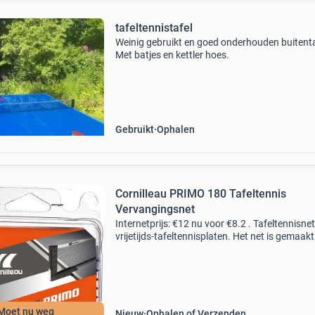
tafeltennistafel
Weinig gebruikt en goed onderhouden buitenta
Met batjes en kettler hoes.
Gebruikt
Ophalen
Cornilleau PRIMO 180 Tafeltennis
Vervangingsnet
Internetprijs: €12 nu voor €8.2 . Tafeltennisne
vrijetijds-tafeltennisplaten. Het net is gemaak
polyethyleen en heeft een lengte van 180 cm. D
net is geschikt voor de volgende t
Moet nu weg
Nieuw
Ophalen of Verzenden