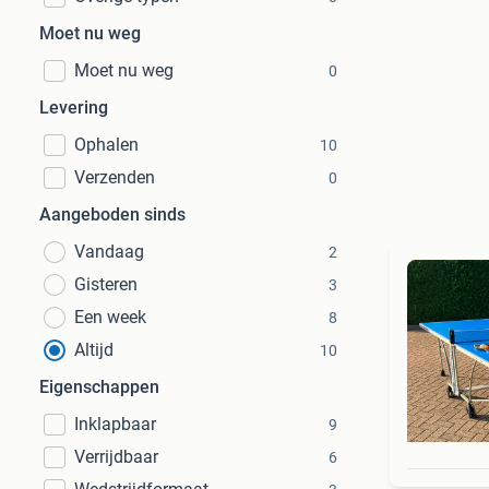
Moet nu weg
Moet nu weg
0
Levering
Ophalen
10
Verzenden
0
Aangeboden sinds
Vandaag
2
Gisteren
3
Een week
8
Altijd
10
Eigenschappen
Inklapbaar
9
Verrijdbaar
6