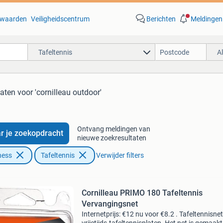
waarden
Veiligheidscentrum
Berichten
Meldingen
Tafeltennis
A
taten
voor 'cornilleau outdoor'
Ontvang meldingen van
r je zoekopdracht
nieuwe zoekresultaten
ness
Tafeltennis
Verwijder filters
Cornilleau PRIMO 180 Tafeltennis
Vervangingsnet
Internetprijs: €12 nu voor €8.2 . Tafeltennisne