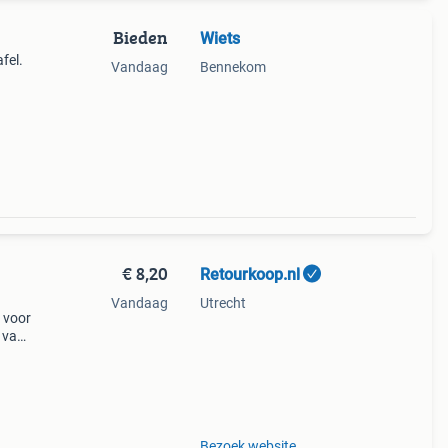
Bieden
Wiets
fel.
Vandaag
Bennekom
€ 8,20
Retourkoop.nl
Vandaag
Utrecht
t voor
t van
it
Bezoek website