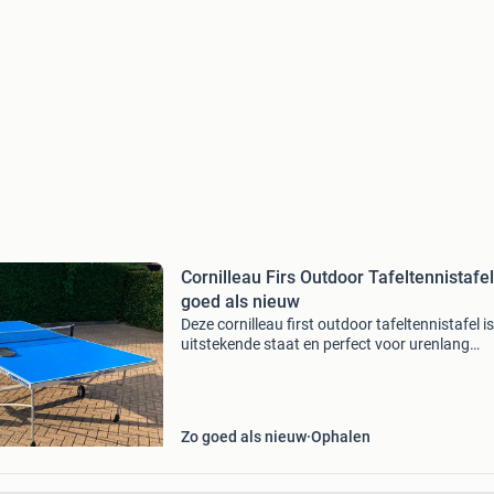
Cornilleau Firs Outdoor Tafeltennistafel
goed als nieuw
Deze cornilleau first outdoor tafeltennistafel is
uitstekende staat en perfect voor urenlang
speelplezier buiten. De tafel is speciaal ontwo
voor buitengebruik, wat betekent dat hij
weerbestend
Zo goed als nieuw
Ophalen