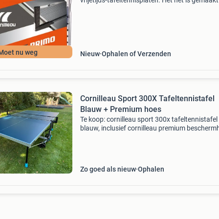
vrijetijds-tafeltennisplaten. Het net is gemaak
polyethyleen en heeft een lengte van 180 cm. D
net is geschikt voor de volgende t
Moet nu weg
Nieuw
Ophalen of Verzenden
Cornilleau Sport 300X Tafeltennistafel
Blauw + Premium hoes
Te koop: cornilleau sport 300x tafeltennistafel 
blauw, inclusief cornilleau premium bescherm
in grijs. De tafel is zo goed als nieuw, nauwelij
gebruikt en in 2023 gekocht. Hij heeft altijd bi
Zo goed als nieuw
Ophalen