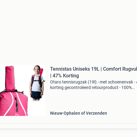
Tennistas Uniseks 19L | Comfort Rugvul
| 47% Korting
Otaro tennisrugzak (19l) - met schoenenvak -
korting gecontroleerd retourproduct - 100%
functioneel. Inhoud: 19 liter, geschikt voor
tennisrackets en sportuitrusting apart
schoenenvak: houdt vuile
Nieuw
Ophalen of Verzenden