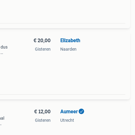
€ 20,00
Elizabeth
s dus
Gisteren
Naarden
n
 is
€ 12,00
Aumeer
aal
Gisteren
Utrecht