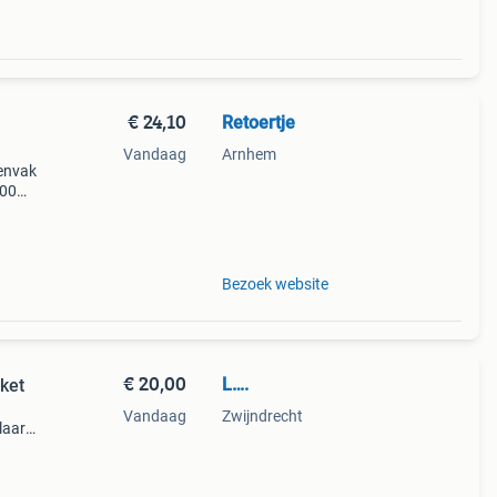
€ 24,10
Retoertje
Vandaag
Arnhem
nenvak
100%
t
Bezoek website
€ 20,00
L….
ket
Vandaag
Zwijndrecht
laars
n