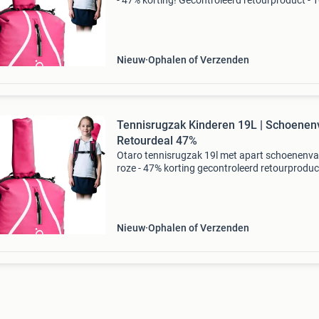
- 47% korting! Gecontroleerd retourproduct - 
functioneel. Apart schoencompartiment: houd
zand en vuil gescheiden waterdicht
oppervlaktemateriaal
Nieuw
Ophalen of Verzenden
Tennisrugzak Kinderen 19L | Schoenenv
Retourdeal 47%
Otaro tennisrugzak 19l met apart schoenenva
roze - 47% korting gecontroleerd retourproduct
100% functioneel. Inhoud: 19 liter, geschikt vo
tennisrackets en accessoires apart schoenenv
houdt
Nieuw
Ophalen of Verzenden