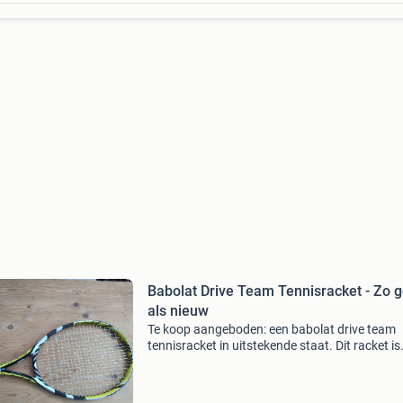
Babolat Drive Team Tennisracket - Zo 
als nieuw
Te koop aangeboden: een babolat drive team
tennisracket in uitstekende staat. Dit racket is
ideaal voor spelers die op zoek zijn naar een 
balans tussen power en controle. Het racket 
275 gr