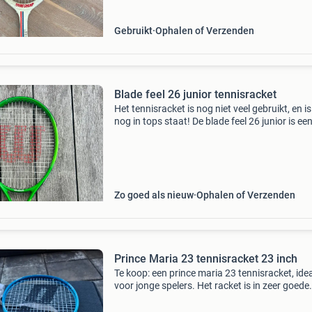
Gebruikt
Ophalen of Verzenden
Blade feel 26 junior tennisracket
Het tennisracket is nog niet veel gebruikt, en i
nog in tops staat! De blade feel 26 junior is ee
kinder racket en heeft een mooie kleur groen en
helaas te klein geworden voor mij, dus verkoo
Zo goed als nieuw
Ophalen of Verzenden
Prince Maria 23 tennisracket 23 inch
Te koop: een prince maria 23 tennisracket, ide
voor jonge spelers. Het racket is in zeer goede
staat, zo goed als nieuw, met minimale
gebruikssporen. Perfect voor beginners of als