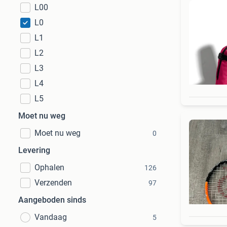
L00
L0
L1
L2
L3
L4
L5
Moet nu weg
Moet nu weg
0
Levering
Ophalen
126
Verzenden
97
Aangeboden sinds
Vandaag
5