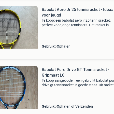
Babolat Aero Jr 25 tennisracket - Ideaa
voor jeugd
Te koop: een babolat aero jr 25 tennisracket,
perfect voor jonge tennissers. Het racket is
gebruikt, en kan zeker nog een ronde mee op 
tennisbaan.
Gebruikt
Ophalen
Babolat Pure Drive GT Tennisracket -
Gripmaat L0
Te koop aangeboden: een gebruikt babolat pu
drive gt tennisracket in goede staat. Dit racket
staat bekend om zijn kracht en spinpotentieel,
ideaal voor spelers die op zoek zijn naar een 
balans
Gebruikt
Ophalen of Verzenden