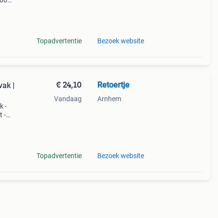
100%
t
Topadvertentie
Bezoek website
€ 24,10
Retoertje
ak |
Vandaag
Arnhem
k -
 -
or
ak:
Topadvertentie
Bezoek website