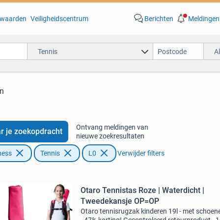
waarden
Veiligheidscentrum
Berichten
Meldingen
Tennis
A
en
Ontvang meldingen van
r je zoekopdracht
nieuwe zoekresultaten
ness
Tennis
L0
Verwijder filters
Otaro Tennistas Roze | Waterdicht |
Tweedekansje OP=OP
Otaro tennisrugzak kinderen 19l - met schoe