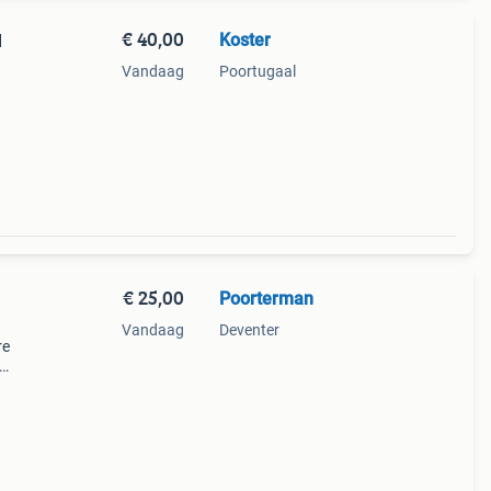
€ 40,00
Koster
l
Vandaag
Poortugaal
de
€ 25,00
Poorterman
Vandaag
Deventer
re
goede