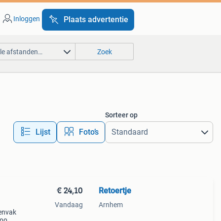
Inloggen
Plaats advertentie
lle afstanden…
Zoek
Sorteer op
Lijst
Foto’s
€ 24,10
Retoertje
Vandaag
Arnhem
nenvak