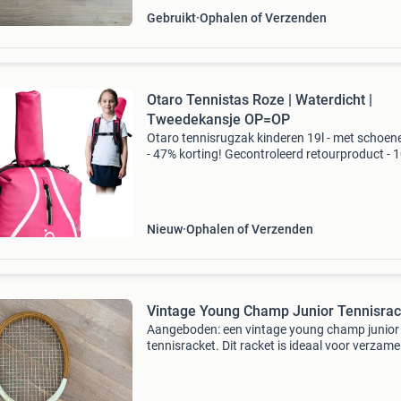
Gebruikt
Ophalen of Verzenden
Otaro Tennistas Roze | Waterdicht |
Tweedekansje OP=OP
Otaro tennisrugzak kinderen 19l - met schoe
- 47% korting! Gecontroleerd retourproduct - 
functioneel. Apart schoencompartiment: houd
zand en vuil gescheiden waterdicht
oppervlaktemateriaal
Nieuw
Ophalen of Verzenden
Vintage Young Champ Junior Tennisrac
Aangeboden: een vintage young champ junior
tennisracket. Dit racket is ideaal voor verzame
of als decoratief item. Het racket is gebruikt e
vertoont de normale tekenen van slijtage die
passen bi