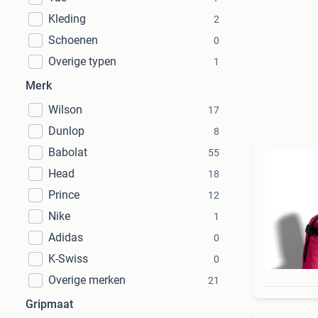
Kleding
2
Schoenen
0
Overige typen
1
Merk
Wilson
17
Dunlop
8
Babolat
55
Head
18
Prince
12
Nike
1
Adidas
0
K-Swiss
0
Overige merken
21
Gripmaat