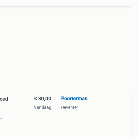
€ 30,00
Poorterman
goed
Vandaag
Deventer
goede
weegt