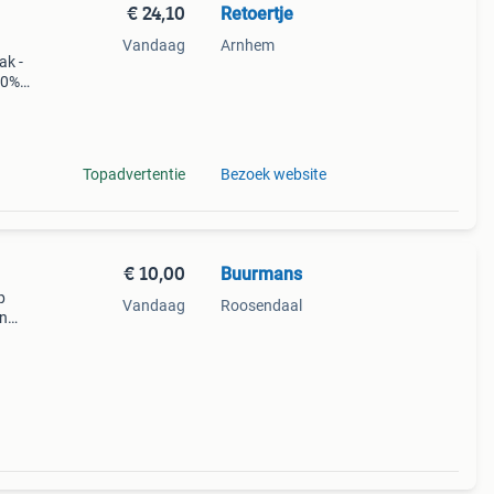
€ 24,10
Retoertje
Vandaag
Arnhem
ak -
00%
en
Topadvertentie
Bezoek website
€ 10,00
Buurmans
p
Vandaag
Roosendaal
en