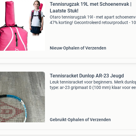
Tennisrugzak 19L met Schoenenvak |
Laatste Stuk!
Otaro tennisrugzak 19l - met apart schoenenv
47% korting! Gecontroleerd retourproduct - 1
functioneel. Inhoud: 19 liter, kleur roze. Voorzi
van apart, ventilerend schoenenvak (houdt
hoofdvak
Nieuw
Ophalen of Verzenden
Tennisracket Dunlop AR-23 Jeugd
Leuk tennisracket voor beginners. Merk dunlo
type: ar-23 gripmaat 0 (100 mm) klaar voor e
nieuwe ronde.
Gebruikt
Ophalen of Verzenden