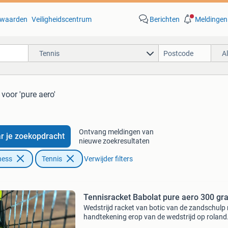
waarden
Veiligheidscentrum
Berichten
Meldingen
Tennis
A
voor 'pure aero'
Ontvang meldingen van
r je zoekopdracht
nieuwe zoekresultaten
ness
Tennis
Verwijder filters
Tennisracket Babolat pure aero 300 gr
Wedstrijd racket van botic van de zandschulp
handtekening erop van de wedstrijd op roland
garros 27/05/2022 tegen nadal.