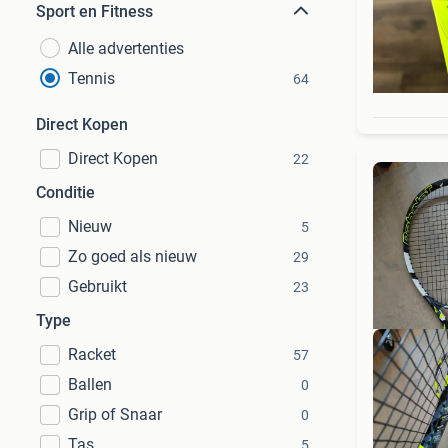
Sport en Fitness
Alle advertenties
Tennis
64
Direct Kopen
Direct Kopen
22
Conditie
Nieuw
5
Zo goed als nieuw
29
Gebruikt
23
Type
Racket
57
Ballen
0
Grip of Snaar
0
Tas
5