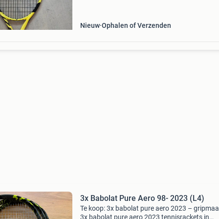
combinatie met de spin grommets geven echt
zware ba
Nieuw
Ophalen of Verzenden
3x Babolat Pure Aero 98- 2023 (L4)
Te koop: 3x babolat pure aero 2023 – gripmaa
3x babolat pure aero 2023 tennisrackets in