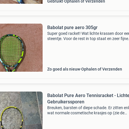
Gebruikt
Ophalen of Verzenden
Babolat pure aero 305gr
Super goed racket! Wat lichte krassen door ee
steentje. Voor de rest in top staat en zeer fijne
strings! (Solinco hyper-g soft 1.25Mm) grip: l2
1/4)
Zo goed als nieuw
Ophalen of Verzenden
Babolat Pure Aero Tennisracket - Licht
Gebruikerssporen
Breuken, barsten of diepe schade. Er zitten en
wat normale cosmetische krasjes op (zie de
foto&#39;s voor een eerlijk beeld). Het racket i
gebruikt, maar altijd netjes mee omgegaan. H
frame