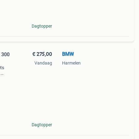
Dagtopper
€ 275,00
BMW
4 300
Vandaag
Harmelen
ets
.
r
n een
Dagtopper