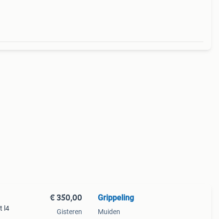
 een
€ 350,00
Grippeling
t l4
Gisteren
Muiden