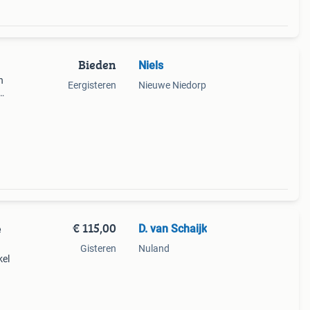
Bieden
Niels
n
Eergisteren
Nieuwe Niedorp
 (4
€ 115,00
D. van Schaijk
e
Gisteren
Nuland
kel
s
et