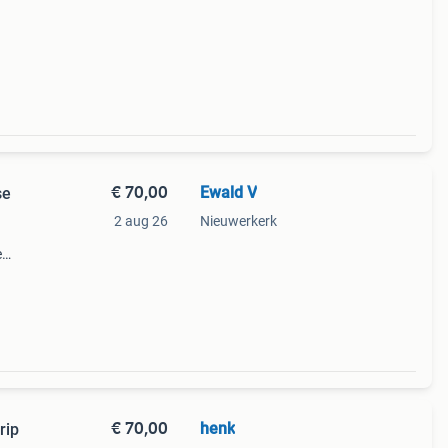
t en
lers
€ 70,00
Ewald V
se
2 aug 26
Nieuwerkerk
e
sizen
ns:
€ 70,00
henk
rip