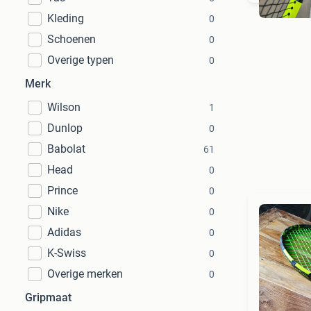
Kleding
0
Schoenen
0
Overige typen
0
Merk
Wilson
1
Dunlop
0
Babolat
61
Head
0
Prince
0
Nike
0
Adidas
0
K-Swiss
0
Overige merken
0
Gripmaat