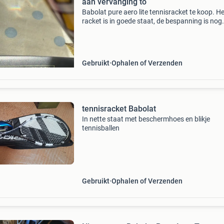
aan vervanging to
Babolat pure aero lite tennisracket te koop. He
racket is in goede staat, de bespanning is nog
uitstekend en kan nog lang mee. De grip is ech
aan vervanging toe, wat een kleine investering 
voor
Gebruikt
Ophalen of Verzenden
tennisracket Babolat
In nette staat met beschermhoes en blikje
tennisballen
Gebruikt
Ophalen of Verzenden