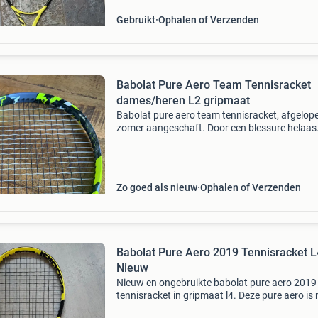
Gebruikt
Ophalen of Verzenden
Babolat Pure Aero Team Tennisracket
dames/heren L2 gripmaat
Babolat pure aero team tennisracket, afgelop
zomer aangeschaft. Door een blessure helaas
nauwelijks mee gespeeld, dus het racket is zo
als nieuw. Het racket weegt 300 gram en heef
bespanni
Zo goed als nieuw
Ophalen of Verzenden
Babolat Pure Aero 2019 Tennisracket L
Nieuw
Nieuw en ongebruikte babolat pure aero 2019
tennisracket in gripmaat l4. Deze pure aero is
een echte spinmachine, het open snaren patro