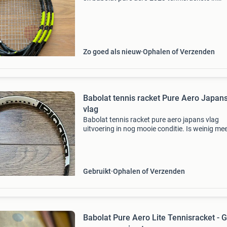
gripmaat l4. De rackets verkeren in goede staa
zijn altijd netjes onderhouden. Ideaal voor spe
die o
Zo goed als nieuw
Ophalen of Verzenden
Babolat tennis racket Pure Aero Japan
vlag
Babolat tennis racket pure aero japans vlag
uitvoering in nog mooie conditie. Is weinig me
gespeeld. Originele gripmaat is l2, laten down
naar l1. Specificaties: gewicht: 300 gram bala
320 mm
Gebruikt
Ophalen of Verzenden
Babolat Pure Aero Lite Tennisracket - G