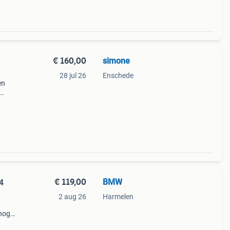
€ 160,00
simone
28 jul 26
Enschede
en
 goed
t een
€ 119,00
BMW
4
2 aug 26
Harmelen
 nog
on in