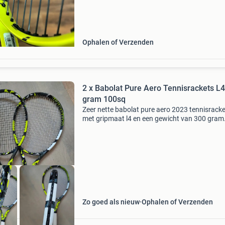
Ophalen of Verzenden
2 x Babolat Pure Aero Tennisrackets L
gram 100sq
Zeer nette babolat pure aero 2023 tennisrack
met gripmaat l4 en een gewicht van 300 gram
Deze rackets zijn erg populair en worden onde
andere gebruikt door carlos alcaraz. Ze hebbe
bladgroot
Zo goed als nieuw
Ophalen of Verzenden