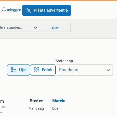
Inloggen
Plaats advertentie
lle afstanden…
Zoek
Sorteer op
Lijst
Foto’s
Bieden
Marvin
am
 met
Vandaag
Ede