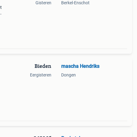
Gisteren
Berkel-Enschot
t
ter
is
Bieden
mascha Hendriks
Eergisteren
Dongen