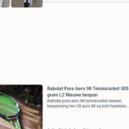
Babolat Pure Aero 98 Tennisracket 305
gram L2 Nieuwe bespan
Babolat pure aero 98 tennisracket nieuwe
bespanning twv 30 euro 98 sq inch headsize
gripmaat 2 305 gram 16x20 stringpattern 3
balance nieuwe grip