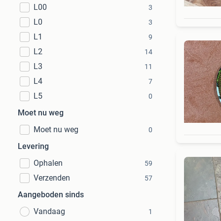
L00
3
L0
3
L1
9
L2
14
L3
11
L4
7
L5
0
Moet nu weg
Moet nu weg
0
Levering
Ophalen
59
Verzenden
57
Aangeboden sinds
Vandaag
1