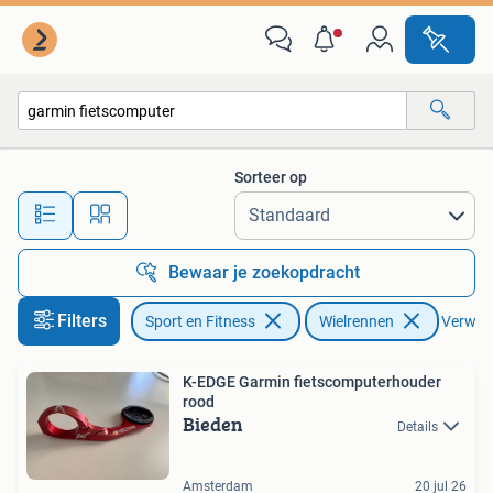
Wielrennen
Sorteer op
Alle afstanden…
Bewaar je zoekopdracht
Filters
Sport en Fitness
Wielrennen
Verwijde
K-EDGE Garmin fietscomputerhouder
rood
Bieden
Details
Amsterdam
20 jul 26