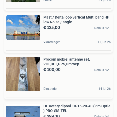
Mast / Delta loop vertical Multi band HF
low Noise / angle
€ 125,00
Details
Vlaardingen
11 jun 26
Procom mobiel antenne set,
VHF,UHF,GPS,Omroep
€ 100,00
Details
Dinxperlo
14 jul 26
HF Rotary dipool 10-15-20-40 ( 6m Optie
) PRO-SIS-TEL
€ 399,00
Details