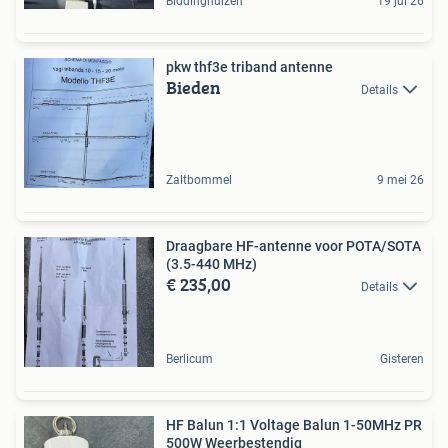
Biddinghuizen
19 jul 26
pkw thf3e triband antenne
Bieden
Details
Zaltbommel
9 mei 26
Draagbare HF-antenne voor POTA/SOTA
(3.5-440 MHz)
€ 235,00
Details
Berlicum
Gisteren
HF Balun 1:1 Voltage Balun 1-50MHz PR
500W Weerbestendig