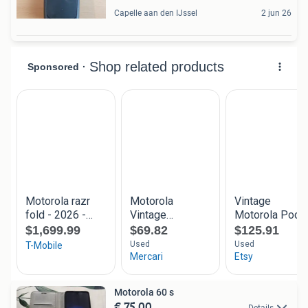
Capelle aan den IJssel
2 jun 26
Motorola 60 s
€ 75,00