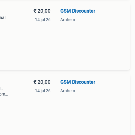
€ 20,00
GSM Discounter
aal
14 jul 26
Arnhem
&#39;
€ 20,00
GSM Discounter
t.
14 jul 26
Arnhem
 om
.
ro-