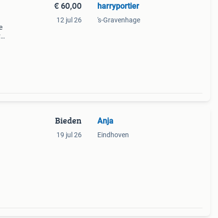
€ 60,00
harryportier
12 jul 26
's-Gravenhage
e
r
Bieden
Anja
19 jul 26
Eindhoven