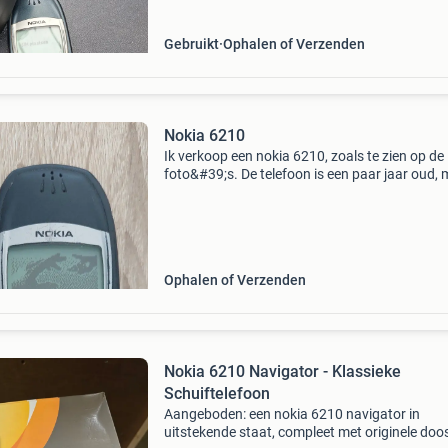
Gebruikt
Ophalen of Verzenden
Nokia 6210
Ik verkoop een nokia 6210, zoals te zien op de
foto&#39;s. De telefoon is een paar jaar oud,
hij gaat nog steeds aan en werkt, zoals te zien
de foto&#39;s. De telefoon is getest met ee
Ophalen of Verzenden
Nokia 6210 Navigator - Klassieke
Schuiftelefoon
Aangeboden: een nokia 6210 navigator in
uitstekende staat, compleet met originele doo