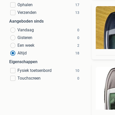
Ophalen
17
Verzenden
13
Aangeboden sinds
Vandaag
0
Gisteren
0
Een week
2
Altijd
18
Eigenschappen
Fysiek toetsenbord
10
Touchscreen
0