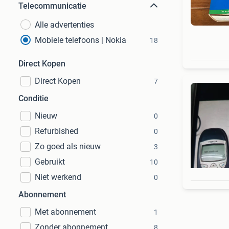
Telecommunicatie
Alle advertenties
Mobiele telefoons | Nokia
18
Direct Kopen
Direct Kopen
7
Conditie
Nieuw
0
Refurbished
0
Zo goed als nieuw
3
Gebruikt
10
Niet werkend
0
Abonnement
Met abonnement
1
Zonder abonnement
8