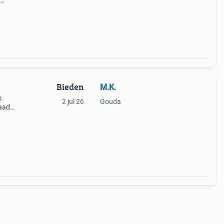
Bieden
M.K.
x
2 jul 26
Gouda
aadt
510