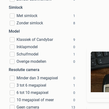
Simlock
Met simlock
1
Zonder simlock
8
Model
Klassiek of Candybar
9
Inklapmodel
0
Schuifmodel
1
Overige modellen
0
Resolutie camera
Minder dan 3 megapixel
0
3 tot 6 megapixel
1
6 tot 10 megapixel
0
10 megapixel of meer
0
Geen camera
13