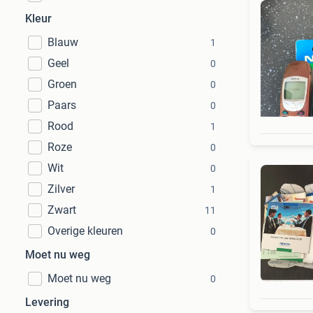
Kleur
Blauw
1
Geel
0
Groen
0
Paars
0
Rood
1
Roze
0
Wit
0
Zilver
1
Zwart
11
Overige kleuren
0
Moet nu weg
Moet nu weg
0
Levering