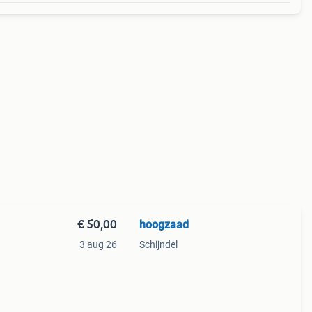
€ 50,00
hoogzaad
3 aug 26
Schijndel