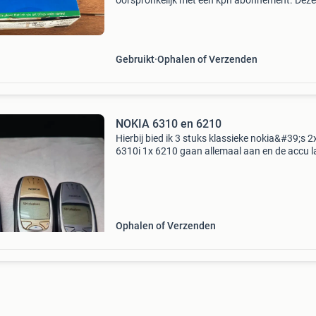
oorspronkelijk met een kpn abonnement. Deze
telefoon verkeert in gebruikte staat, maar is
compleet met de originele verpakking en
accessoires. Een iconisch toeste
Gebruikt
Ophalen of Verzenden
NOKIA 6310 en 6210
Hierbij bied ik 3 stuks klassieke nokia&#39;s 2
6310i 1x 6210 gaan allemaal aan en de accu l
op. Ik heb evt ook nog een 3210 3310 3410 3
zowel.ophalen als verzenden mogelijk
Ophalen of Verzenden