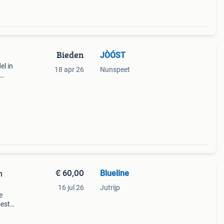
Bieden
JÒÓST
el in
18 apr 26
Nunspeet
€ 60,00
Blueline
n
16 jul 26
Jutrijp
e
oestel
eeds.
tr