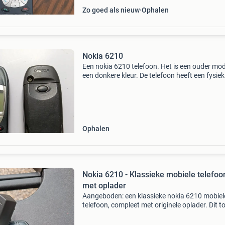
Zo goed als nieuw
Ophalen
Nokia 6210
Een nokia 6210 telefoon. Het is een ouder mod
een donkere kleur. De telefoon heeft een fysiek
toetsenbord en een klein scherm. Er zitten wat
gebruikssporen op de behuizing.
Ophalen
Nokia 6210 - Klassieke mobiele telefoo
met oplader
Aangeboden: een klassieke nokia 6210 mobiel
telefoon, compleet met originele oplader. Dit t
is in gebruikte staat, maar functioneert nog st
Ideaal voor verzamelaars of liefhebbers van re