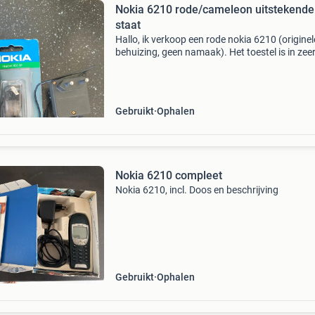
Nokia 6210 rode/cameleon uitstekende
staat
Hallo, ik verkoop een rode nokia 6210 (originel
behuizing, geen namaak). Het toestel is in zee
goede staat, zowel qua uiterlijk als technisch
perfect. De originele oplader en ongebruikte
oordopjes w
Gebruikt
Ophalen
Nokia 6210 compleet
Nokia 6210, incl. Doos en beschrijving
Gebruikt
Ophalen