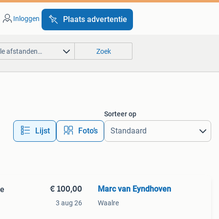
Inloggen
Plaats advertentie
lle afstanden…
Zoek
Sorteer op
Lijst
Foto’s
€ 100,00
Marc van Eyndhoven
le
3 aug 26
Waalre