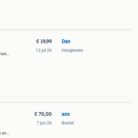
€ 19,99
Dan
12 jul 26
Hoogeveen
 maar
 op
€ 70,00
ans
7 jun 26
Boxtel
s en