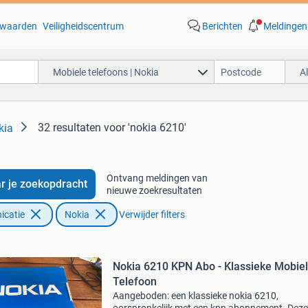
waarden
Veiligheidscentrum
Berichten
Meldingen
Mobiele telefoons | Nokia
A
32 resultaten
voor 'nokia 6210'
kia
Ontvang meldingen van
r je zoekopdracht
nieuwe zoekresultaten
icatie
Nokia
Verwijder filters
Nokia 6210 KPN Abo - Klassieke Mobie
Telefoon
Aangeboden: een klassieke nokia 6210,