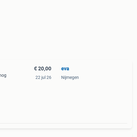
€ 20,00
eva
 nog
22 jul 26
Nijmegen