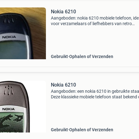
Nokia 6210
Aangeboden: nokia 6210 mobiele telefoon, ide
voor verzamelaars of liefhebbers van retro
technologie. Dit model is een &#39;candybar
telefoon, bekend om zijn robuustheid en
eenvoudige b
Gebruikt
Ophalen of Verzenden
Nokia 6210
Aangeboden: een nokia 6210 in gebruikte staa
Deze klassieke mobiele telefoon staat bekend
zijn onverwoestbaarheid en lange batterijduur
Perfect voor verzamelaars, liefhebbers van ret
technolog
Gebruikt
Ophalen of Verzenden