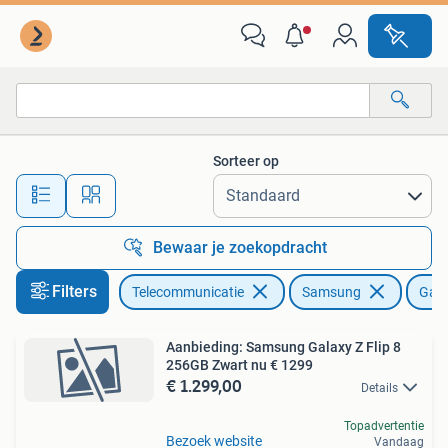
Mobiele telefoons | Samsung
Sorteer op
Alle afstanden…
Bewaar je zoekopdracht
Filters
Telecommunicatie
Samsung
Gala
Aanbieding: Samsung Galaxy Z Flip 8
256GB Zwart nu € 1299
€ 1.299,00
Details
Topadvertentie
Bezoek website
Vandaag