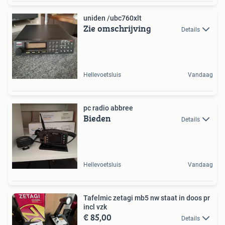
uniden /ubc760xlt
Zie omschrijving
Details
Hellevoetsluis
Vandaag
pc radio abbree
Bieden
Details
Hellevoetsluis
Vandaag
Tafelmic zetagi mb5 nw staat in doos pr
incl vzk
€ 85,00
Details