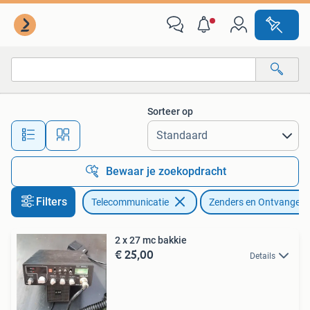
Zenders en Ontvangers
Sorteer op
Alle afstanden…
Bewaar je zoekopdracht
Filters
Telecommunicatie
Zenders en Ontvangers
2 x 27 mc bakkie
€ 25,00
Details