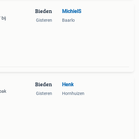
Bieden
MichielS
 bij
Gisteren
Baarlo
Bieden
Henk
sbak
Gisteren
Hornhuizen
aat,
es