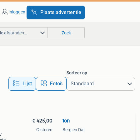
Inloggen
Plaats advertentie
lle afstanden…
Zoek
Sorteer op
Lijst
Foto’s
€ 425,00
ton
Gisteren
Berg en Dal
/