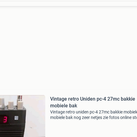
Vintage retro Uniden pc-4 27mc bakkie
mobiele bak
Vintage retro uniden pc-4 27mc bakkie mobiel
mobiele bak nog zeer netjes zie fotos online s
1986? Baterijen opgeladen erin gedaan gaat 
batterij zwak lampje brand dus denk dat somi
oplaa