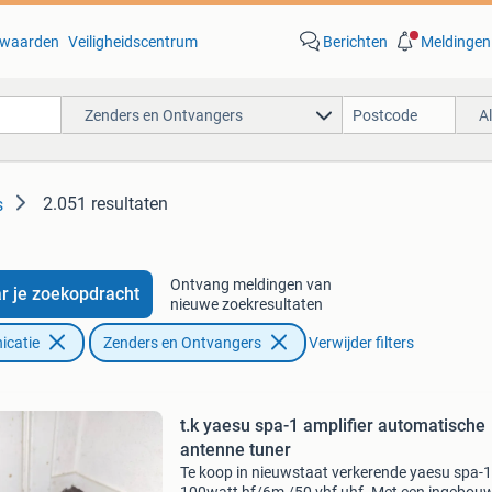
waarden
Veiligheidscentrum
Berichten
Meldingen
Zenders en Ontvangers
A
2.051 resultaten
s
Ontvang meldingen van
r je zoekopdracht
nieuwe zoekresultaten
icatie
Zenders en Ontvangers
Verwijder filters
t.k yaesu spa-1 amplifier automatische
antenne tuner
Te koop in nieuwstaat verkerende yaesu spa-1