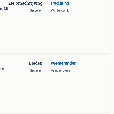
Zie omschrijving
fred.firing
n. Dit
Gisteren
Winterswijk
ng aan
Bieden
twenterander
zie
Gisteren
Vriezenveen