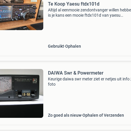
Te Koop Yaesu ftdx101d
Altijd al eenmooie zendontvanger willen hebbe
is je kans een mooie ftdx101d van yaesu
(16.05.2020). Toestel heeft lichte beschadigi
de linkerzijde. In 2022 is toestel voorzien van
nieuwe v
Gebruikt
Ophalen
DAIWA Swr & Powermeter
Keurige daiwa swr meter ziet er netjes uit info 
foto
Zo goed als nieuw
Ophalen of Verzenden