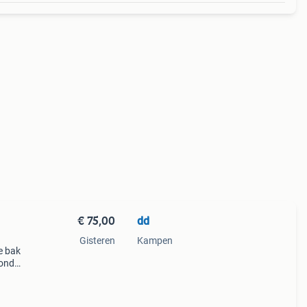
€ 75,00
dd
Gisteren
Kampen
e bak
tond
aan
ge