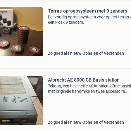
Terras-oproepsysteem met 9 zenders
Eenvoudig oproepsysteem voor op het terras /
een kiosk 9 zenders.
Zo goed als nieuw
Ophalen of Verzenden
Albrecht AE 8000 CB Basis station
Tekoop, een hele nette 40 kanalen 27mc basi
met originele handmike en twee accessoire
kabeltjes. Cosmetisch en technisch in prima st
zie foto’s. Alleen hebben de lampjes de tand d
tijds het
Zo goed als nieuw
Ophalen of Verzenden