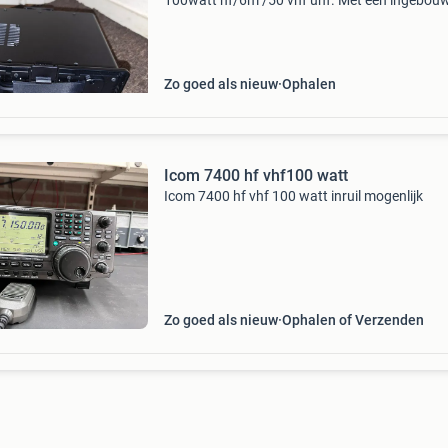
100watt hf/6m /50 vhf uhf. Met een ingebou
automatische antenne tuner met de stroom ka
Is van 12-2025 ruim 16mnd garantie er op je kr
een kopie
Zo goed als nieuw
Ophalen
Icom 7400 hf vhf100 watt
Icom 7400 hf vhf 100 watt inruil mogenlijk
Zo goed als nieuw
Ophalen of Verzenden