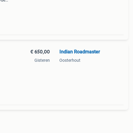
wde
bel.
ijgt
€ 650,00
Indian Roadmaster
Gisteren
Oosterhout