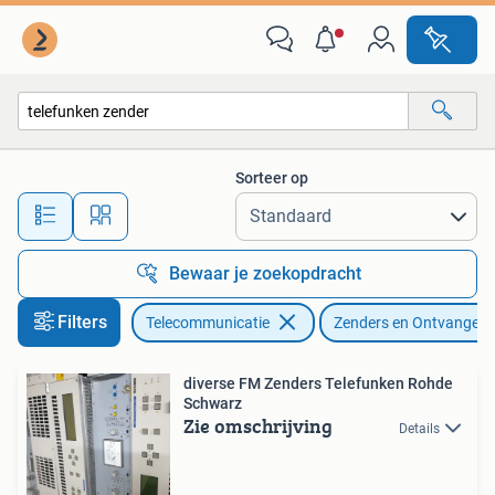
Zenders en Ontvangers
Sorteer op
Alle afstanden…
Bewaar je zoekopdracht
Filters
Telecommunicatie
Zenders en Ontvangers
diverse FM Zenders Telefunken Rohde
Schwarz
Zie omschrijving
Details