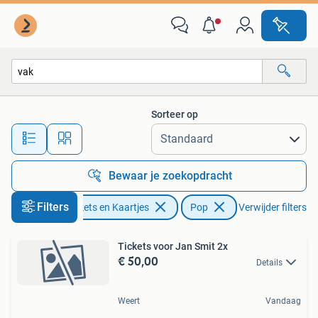
Concerten | Pop
Sorteer op
Alle afstanden…
Bewaar je zoekopdracht
Filters
Tickets en Kaartjes
Pop
Verwijder filters
Tickets voor Jan Smit 2x
€ 50,00
Details
Weert
Vandaag