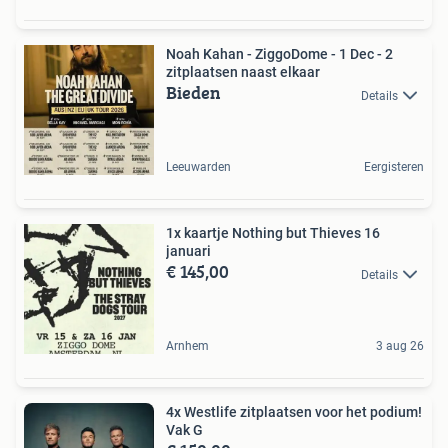
Noah Kahan - ZiggoDome - 1 Dec - 2
zitplaatsen naast elkaar
Bieden
Details
Leeuwarden
Eergisteren
1x kaartje Nothing but Thieves 16
januari
€ 145,00
Details
Arnhem
3 aug 26
4x Westlife zitplaatsen voor het podium!
Vak G