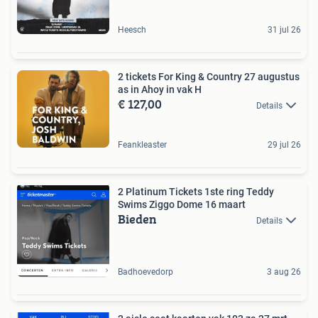
Heesch
31 jul 26
2 tickets For King & Country 27 augustus
as in Ahoy in vak H
€ 127,00
Details
Feankleaster
29 jul 26
2 Platinum Tickets 1ste ring Teddy
Swims Ziggo Dome 16 maart
Bieden
Details
Badhoevedorp
3 aug 26