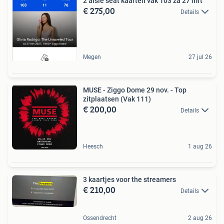
2 aisle seat kaarten vak 103 za 27 mrt
€ 275,00
Details
Megen
27 jul 26
MUSE - Ziggo Dome 29 nov. - Top
zitplaatsen (Vak 111)
€ 200,00
Details
Heesch
1 aug 26
3 kaartjes voor the streamers
€ 210,00
Details
Ossendrecht
2 aug 26