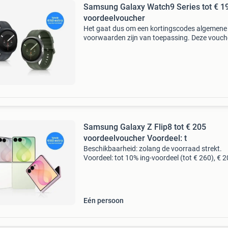
Samsung Galaxy Watch9 Series tot € 1
voordeelvoucher
Het gaat dus om een kortingscodes algemene
voorwaarden zijn van toepassing. Deze vouche
in te wisselen tot 31-08-2026 voordeel: 10% in
voordeel (tot € 49) en tot € 150 voucher-voord
Samsung Galaxy Z Flip8 tot € 205
voordeelvoucher Voordeel: t
Beschikbaarheid: zolang de voorraad strekt.
Voordeel: tot 10% ing-voordeel (tot € 260), € 
voucher-voordeel en tot € 880 inruilvoordeel bi
inruil van een galaxy z fold7 512gb. Prijz
Eén persoon