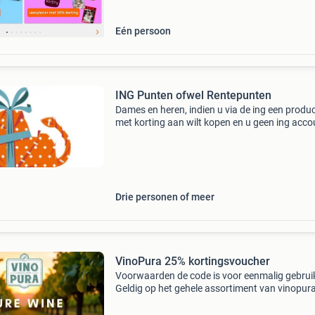
Eén persoon
ING Punten ofwel Rentepunten
Dames en heren, indien u via de ing een produ
met korting aan wilt kopen en u geen ing acco
hebt of te weinig punten hebt kan ik u helpen. 
heb 840.000 Punten staan. De vergoeding is a
volgt
Drie personen of meer
VinoPura 25% kortingsvoucher
Voorwaarden de code is voor eenmalig gebrui
Geldig op het gehele assortiment van vinopura
Korting wordt verleend op de basisprijs. Bij
producten die afgeprijsd zijn en bij de