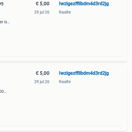
€ 5,00
Iwzlgezffllbdm4d3rd2jg
99
29 jul 26
Raalte
r is
g-
eel.
€ 5,00
Iwzlgezffllbdm4d3rd2jg
29 jul 26
Raalte
200
j