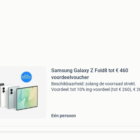
Samsung Galaxy Z Fold8 tot € 460
voordeelvoucher
Beschikbaarheid: zolang de voorraad strekt.
Voordeel: tot 10% ing-voordeel (tot € 260), € 
voucher-voordeel en tot € 880 inruilvoordeel bi
inruil van een galaxy z fold7 512gb. Prijz
Eén persoon