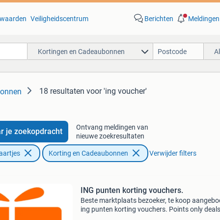
waarden
Veiligheidscentrum
Berichten
Meldingen
Kortingen en Cadeaubonnen
A
18 resultaten
voor 'ing voucher'
bonnen
Ontvang meldingen van
r je zoekopdracht
nieuwe zoekresultaten
aartjes
Korting en Cadeaubonnen
Verwijder filters
ING punten korting vouchers.
Beste marktplaats bezoeker, te koop aangebo
ing punten korting vouchers. Points only deal
Afhankelijk van welke voucher, en hoeveel u er 