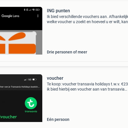
ING punten
Ik bied verschillende vouchers aan. Afhankelij
welke voucher u zoekt en hoeveel u er wilt, kan
deze voor u regelen. Heeft u interesse in kortin
vouchers? Ik vraag er maar een kleine prijs
Drie personen of meer
voucher
Te koop: voucher transavia holidays t.w.v. €2
ik bied hierbij een voucher aan van transavia
holidays met een totale waarde van €231,65.
voucher is te gebruiken bij het boeken van p
Eén persoon