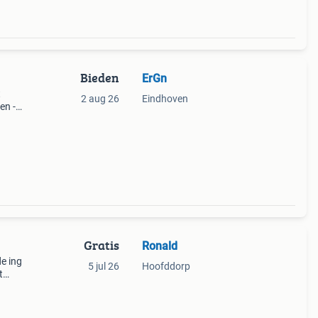
Bieden
ErGn
t
2 aug 26
Eindhoven
en -
n
Gratis
Ronald
de ing
5 jul 26
Hoofddorp
t