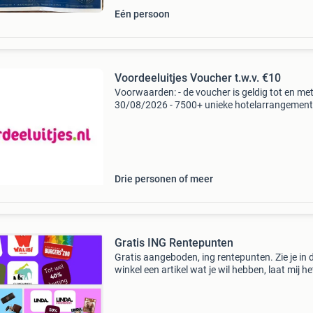
Eén persoon
Voordeeluitjes Voucher t.w.v. €10
Voorwaarden: - de voucher is geldig tot en me
30/08/2026 - 7500+ unieke hotelarrangement
geen minimale orderwaarde - alleen online
inwisselbaar - enkel voor hotels (bastion, nh e
geselecteerde h
Drie personen of meer
Gratis ING Rentepunten
Gratis aangeboden, ing rentepunten. Zie je in 
winkel een artikel wat je wil hebben, laat mij he
weten.