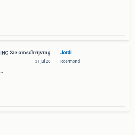
mmige
Zie omschrijving
Jordi
 ING
31 jul 26
Roermond
k
den we