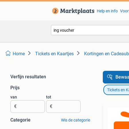
Help en info
Voor
Home
Tickets en Kaartjes
Kortingen en Cadeau
Verfijn resultaten
Bewaa
Prijs
Tickets en K
van
tot
€
€
Categorie
Wis de categorie