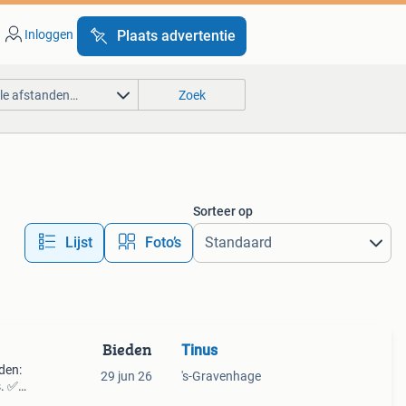
Inloggen
Plaats advertentie
lle afstanden…
Zoek
Sorteer op
Lijst
Foto’s
Bieden
Tinus
den:
29 jun 26
's-Gravenhage
s. ✅
wilt,