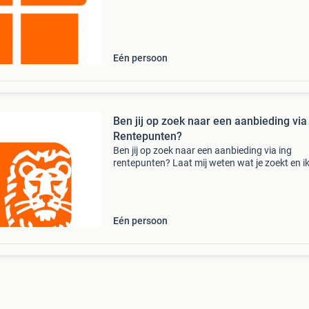
moet er nader overeen gekomen worden. So
vou
Eén persoon
Ben jij op zoek naar een aanbieding via
Rentepunten?
Ben jij op zoek naar een aanbieding via ing
rentepunten? Laat mij weten wat je zoekt en i
koop de vouchers voor jou. Over de prijs wor
het wel eens. Suit suit suitsuit dierentuin
cadeaubon cade
Eén persoon