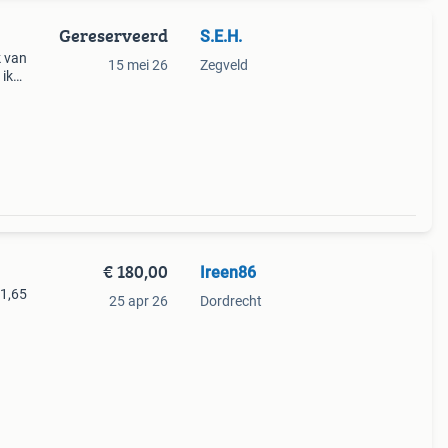
Gereserveerd
S.E.H.
k van
15 mei 26
Zegveld
 ik
g of
€ 180,00
Ireen86
31,65
25 apr 26
Dordrecht
 Deze