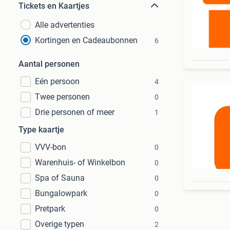
Tickets en Kaartjes
Alle advertenties
Kortingen en Cadeaubonnen
6
Aantal personen
Eén persoon
4
Twee personen
0
Drie personen of meer
1
Type kaartje
VVV-bon
0
Warenhuis- of Winkelbon
0
Spa of Sauna
0
Bungalowpark
0
Pretpark
0
Overige typen
2