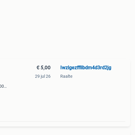
€ 5,00
Iwzlgezffllbdm4d3rd2jg
29 jul 26
Raalte
200
j