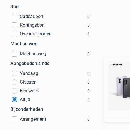
Soort
Cadeaubon
0
Kortingsbon
5
Overige soorten
1
Moet nu weg
Moet nu weg
0
Aangeboden sinds
Vandaag
0
Gisteren
0
Een week
0
Altijd
6
Bijzonderheden
Arrangement
0