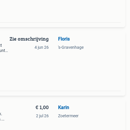
Zie omschrijving
Floris
ct
4 jun 26
's-Gravenhage
unt
Ik
ls
€ 1,00
Karin
k.
2 jul 26
Zoetermeer
.