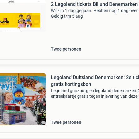
2 Legoland tickets Billund Denemarken
Wij zijn 1 dag gegaan. Hebben nog 1 dag over.
Geldig t/m 5 aug
Twee personen
Legoland Duitsland Denemarken: 2e tic
gratis kortingsbon
Legoland gunzburg en legoland denemarken: 
entreekaartje gratis tegen inlevering van deze
originele coupon online bij legoland zelf de ka
kopen, op de voucher staan de (eenvoudige)
instructies
Twee personen