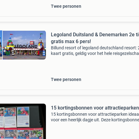
Twee personen
Legoland Duitsland & Denemarken 2e ti
gratis max 6 pers!
Billund resort of legoland deutschland resort: 
kaart gratis, geldig voor het hele reisgezelscha
dus 2=1, 4=2, 6 halen, 3 gratis! Ik stuur de dire
link van het park zelf, samen met de kortingsc
Twee personen
15 kortingsbonnen voor attractieparken
15 kortingsbonnen voor attractieparken ideaa
voor een heerlijk dagje uit. Deze kortingsbonn
komen uit de voordeelgids 2026/2027, zoals 
laatste foto en zijn geldig tot 1 juli 2027. 1. Att