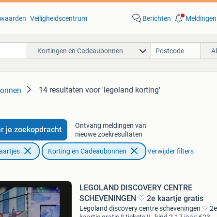
waarden
Veiligheidscentrum
Berichten
Meldingen
Kortingen en Cadeaubonnen
A
14 resultaten
voor 'legoland korting'
bonnen
Ontvang meldingen van
r je zoekopdracht
nieuwe zoekresultaten
aartjes
Korting en Cadeaubonnen
Verwijder filters
LEGOLAND DISCOVERY CENTRE
SCHEVENINGEN ♡ 2e kaartje gratis
Legoland discovery centre scheveningen ♡ 2e