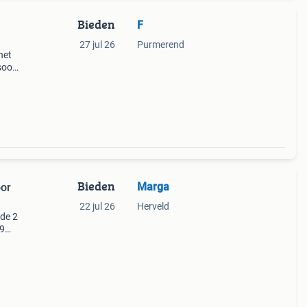
Bieden
F
27 jul 26
Purmerend
het
rsoon
Bieden
Marga
oor
22 jul 26
Herveld
de 2
59