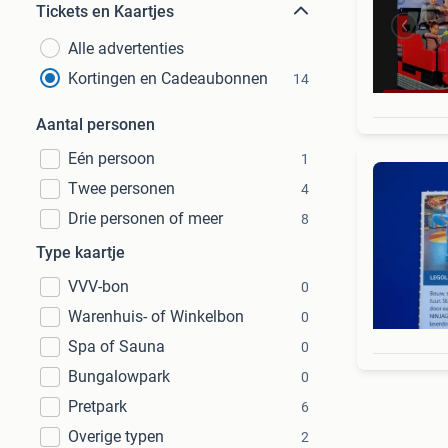
Tickets en Kaartjes
Alle advertenties
Kortingen en Cadeaubonnen
14
Aantal personen
Eén persoon
1
Twee personen
4
Drie personen of meer
8
Type kaartje
VVV-bon
0
Warenhuis- of Winkelbon
0
Spa of Sauna
0
Bungalowpark
0
Pretpark
6
Overige typen
2