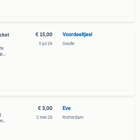
€ 15,00
Voordeeltjes!
cket
5 jul 26
Geulle
2e
p,
cte
€ 3,00
Eve
l
2 mei 26
Rotterdam
en
op de
racti