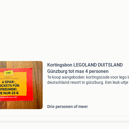
Kortingsbon LEGOLAND DUITSLAND
Günzburg tot max 4 personen
Te koop aangeboden: kortingscode voor lego 
deutschland resort in günzburg. Een leuk uitje
de vakantie! Deze bon heb ik ontvangen omdat
jaarkaarthouder ben. Met deze code/korting
kan j
Drie personen of meer