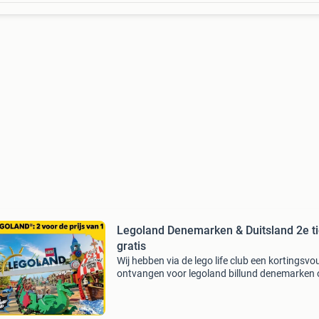
Legoland Denemarken & Duitsland 2e ti
gratis
Wij hebben via de lego life club een kortingsvo
ontvangen voor legoland billund denemarken 
legoland deutschland: 2e kaart gratis, deze ko
is toe te passen voor meerdere reisgezelschap