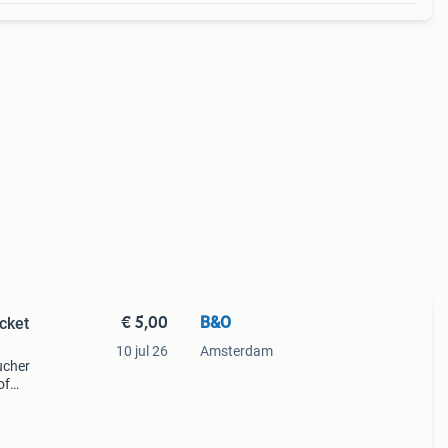
€ 5,00
B&O
cket
10 jul 26
Amsterdam
ucher
of
rting
, du