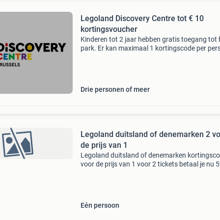
Legoland Discovery Centre tot € 10
kortingsvoucher
Kinderen tot 2 jaar hebben gratis toegang tot 
park. Er kan maximaal 1 kortingscode per pe
worden gebruikt. De korting is niet geldig in
combinatie met andere acties of kortingen. De
korting i
Drie personen of meer
Legoland duitsland of denemarken 2 v
de prijs van 1
Legoland duitsland of denemarken kortingsco
voor de prijs van 1 voor 2 tickets betaal je nu 
euro.
Eén persoon