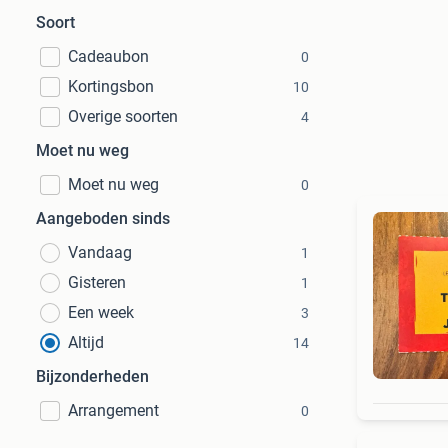
Soort
Cadeaubon
0
Kortingsbon
10
Overige soorten
4
Moet nu weg
Moet nu weg
0
Aangeboden sinds
Vandaag
1
Gisteren
1
Een week
3
Altijd
14
Bijzonderheden
Arrangement
0