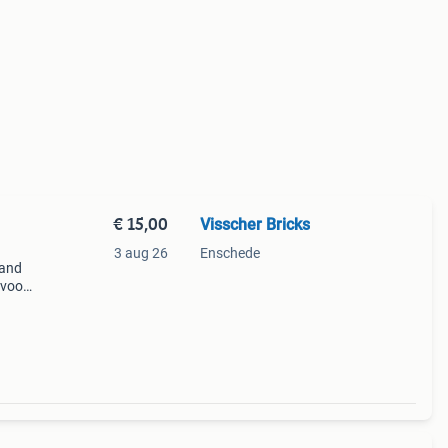
€ 15,00
Visscher Bricks
3 aug 26
Enschede
land
 voor
 ik
sbon