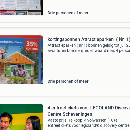
Drie personen of meer
kortingsbonnen Attractieparken ( Nr 1
Attractieparken ( nr 1) bonnen geldig tot juli 
avonturen boerderij molenwaard max 4 perso
Geldig tot 1 juli 2027 ravotten bij ballorig geldi
1 juli 2027 bobbejaanland max 5 personen gel
Drie personen of meer
4 entreetickets voor LEGOLAND Discov
Centre Scheveningen.
Vaste prijs! Te koop: 4 volwassen (18+)
entreetickets voor legoland® discovery centre