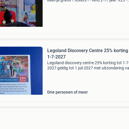
kaartje gratis ‼️ tickets ‼️ - kind 2-17 jaar: €23 -
volwassenen, 18+: €23,01 ✅️ 1 spaarkaart = 2
kaartje gratis ✅️ vraagprijs: €1,50 per sp
Legoland Discovery Centre 25% korting 
1-7-2027
Legoland discovery centre 25% korting tot 1-7
2027 geldig tot 1 juli 2027 met uitzondering v
winterseizoen (november 2026 tot en met ma
2027) de bon komt uit de postcode voordeel g
van 202
Drie personen of meer