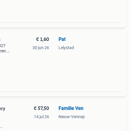
€ 1,60
Pat
)
2027
30 jun 26
Lelystad
nen.
g tot
d
€ 57,50
Familie Ven
ery
14 jul 26
Nieuw-Vennep