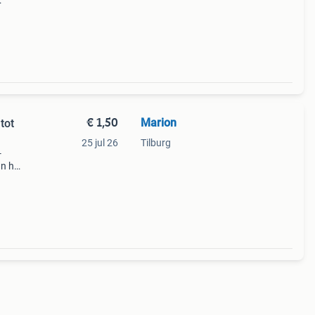
e
€ 1,50
Marion
tot
25 jul 26
Tilburg
-
an het
art
ids