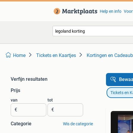
Help en info
Voor
Home
Tickets en Kaartjes
Kortingen en Cadeau
Verfijn resultaten
Bewaa
Prijs
Tickets en K
van
tot
€
€
Categorie
Wis de categorie