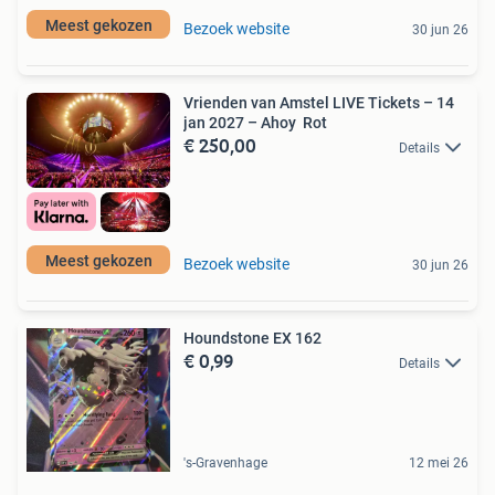
Meest gekozen
Bezoek website
30 jun 26
Vrienden van Amstel LIVE Tickets – 14
jan 2027 – Ahoy Rot
€ 250,00
Details
Meest gekozen
Bezoek website
30 jun 26
Houndstone EX 162
€ 0,99
Details
's-Gravenhage
12 mei 26