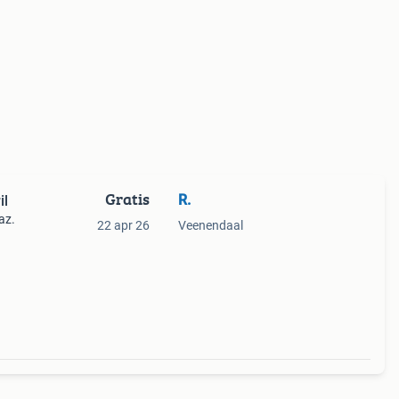
Gratis
R.
il
az.
22 apr 26
Veenendaal
/rij