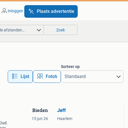
Inloggen
Plaats advertentie
lle afstanden…
Zoek
Sorteer op
Lijst
Foto’s
Bieden
Jeff
15 jun 26
Haarlem
 Oud.