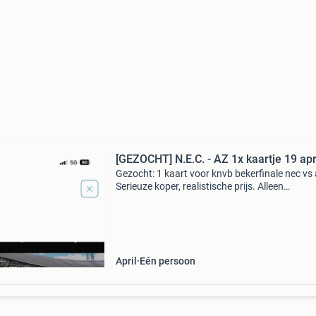
[GEZOCHT] N.E.C. - AZ 1x kaartje 19 apr
Gezocht: 1 kaart voor knvb bekerfinale nec vs 
Serieuze koper, realistische prijs. Alleen
betrouwbare overdracht. Stuur bericht met vak
en prijs.
April
Eén persoon