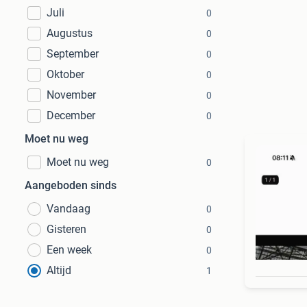
Juli
0
Augustus
0
September
0
Oktober
0
November
0
December
0
Moet nu weg
Moet nu weg
0
Aangeboden sinds
Vandaag
0
Gisteren
0
Een week
0
Altijd
1