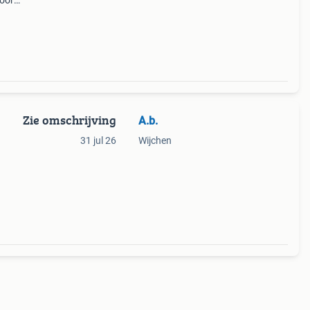
noord
Zie omschrijving
A.b.
31 jul 26
Wijchen