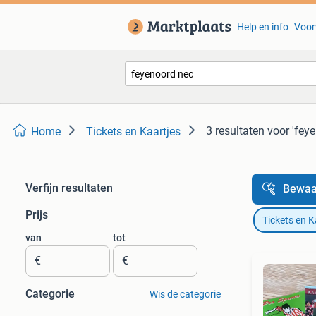
Help en info
Voor
3 resultaten
voor 'fey
Home
Tickets en Kaartjes
Verfijn resultaten
Bewaa
Prijs
Tickets en K
van
tot
€
€
Categorie
Wis de categorie