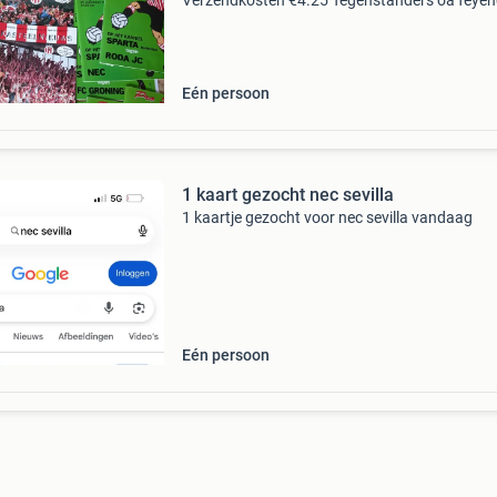
Verzendkosten €4.25 Tegenstanders oa feye
ajax psv fc groningen roda nec de graafschap
Eén persoon
1 kaart gezocht nec sevilla
1 kaartje gezocht voor nec sevilla vandaag
Eén persoon