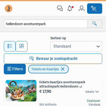
Tickets en Kaartjes
Sorteer op
Alle afstanden…
Bewaar je zoekopdracht
Filters
Tickets en Kaartjes
tickets kaartjes avonturenpark
attractiepark Hellendoorn 🎢
€ 17,90
Details
Dagtopper
Sint Anthonis
Vandaag